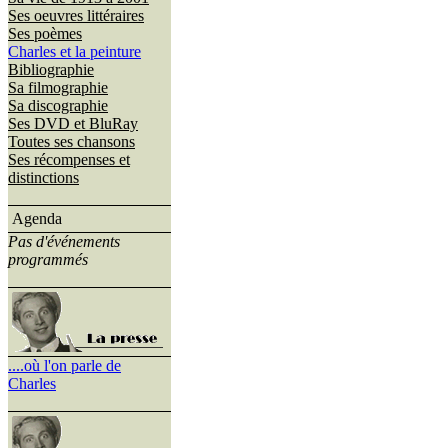
Ses oeuvres littéraires
Ses poèmes
Charles et la peinture
Bibliographie
Sa filmographie
Sa discographie
Ses DVD et BluRay
Toutes ses chansons
Ses récompenses et
distinctions
Agenda
Pas d'événements
programmés
....où l'on parle de
Charles