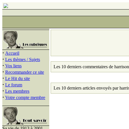
·
Accueil
·
Les thèmes / Sujets
·
Vos liens
Les 10 derniers commentaires de harrison
·
Recommander ce site
·
Le Hit du site
·
Le forum
Les 10 derniers articles envoyés par harri
·
Les membres
·
Votre compte membre
Sa vie de 1913 à 2001