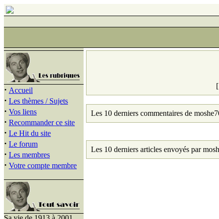
·
Accueil
·
Les thèmes / Sujets
·
Vos liens
Les 10 derniers commentaires de moshe7
·
Recommander ce site
·
Le Hit du site
·
Le forum
Les 10 derniers articles envoyés par mos
·
Les membres
·
Votre compte membre
Sa vie de 1913 à 2001