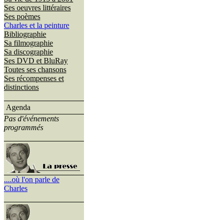
Ses oeuvres littéraires
Ses poèmes
Charles et la peinture
Bibliographie
Sa filmographie
Sa discographie
Ses DVD et BluRay
Toutes ses chansons
Ses récompenses et
distinctions
Agenda
Pas d'événements
programmés
....où l'on parle de
Charles