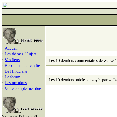
·
Accueil
·
Les thèmes / Sujets
·
Vos liens
Les 10 derniers commentaires de walker1
·
Recommander ce site
·
Le Hit du site
·
Le forum
Les 10 derniers articles envoyés par walk
·
Les membres
·
Votre compte membre
Sa vie de 1913 à 2001