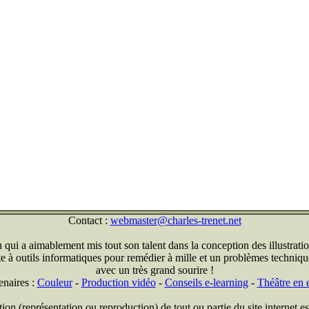
Contact :
webmaster@charles-trenet.net
qui a aimablement mis tout son talent dans la conception des illustratio
ite à outils informatiques pour remédier à mille et un problèmes technique
avec un très grand sourire !
enaires :
Couleur
-
Production vidéo
-
Conseils e-learning
-
Théâtre en e
on (représentation ou reproduction) de tout ou partie du site internet est