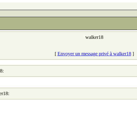
walker18
[
Envoyer un message privé à walker18
]
8:
er18: