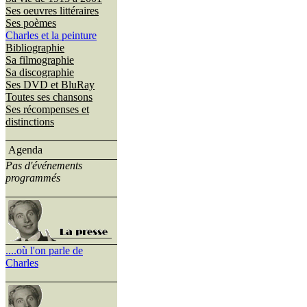
Ses oeuvres littéraires
Ses poèmes
Charles et la peinture
Bibliographie
Sa filmographie
Sa discographie
Ses DVD et BluRay
Toutes ses chansons
Ses récompenses et
distinctions
Agenda
Pas d'événements
programmés
....où l'on parle de
Charles