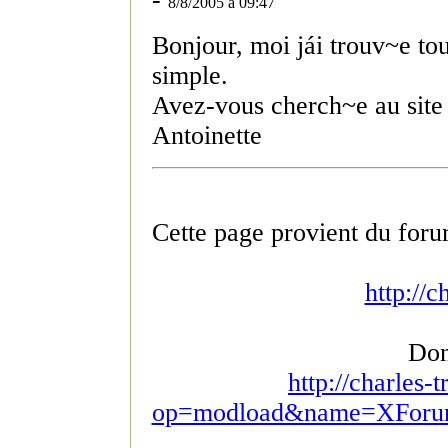
8/8/2005 à 09:47
Bonjour, moi jái trouv~e tous
simple.
Avez-vous cherch~e au site
Antoinette
Cette page provient du foru
http://c
Don
http://charles-
op=modload&name=XForum