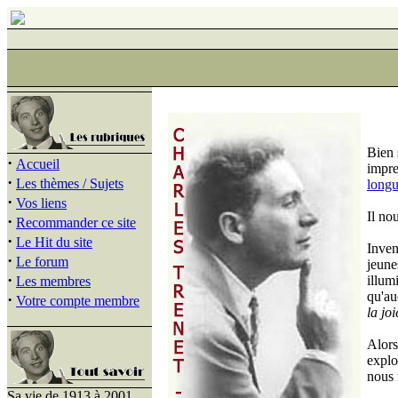
Bien 
·
Accueil
impre
·
Les thèmes / Sujets
long
·
Vos liens
Il no
·
Recommander ce site
·
Le Hit du site
Inven
·
Le forum
jeune
·
illum
Les membres
qu'au
·
Votre compte membre
la jo
Alors
explo
nous 
Sa vie de 1913 à 2001