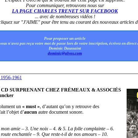
Pour communiquer, retrouvons nous sur
LA PAGE CHARLES TRENET SUR FACEBOOK
... avec de nombreuses vidéos !
, cliquez sur "J'AIME" pour être tenu au courant des nouveaux articles di
Pour proposer un article
 vous n'avez pas reçu votre mot de passe lors de votre inscription, écrivez en direct 
Dominic Daussaint
dominic@alvos.com
1956-1961
 CD SURPRENANT CHEZ FRÉMEAUX & ASSOCIÉS
uncker
solument un
« must »
, d’autant qu’on y retrouve des
ait l’objet d’
aucun
autre document sonore.
 mon amie – 3. Une noix – 4. & 5. La folle complainte – 6.
 route enchantée – 9. Que reste-t-il de nos amours – 10.