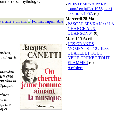
e comme de sa mythologie.
·
PRINTEMPS A PARIS,
tourné en juillet 1956, sorti
le 3 mars 1957.
(0)
Mercredi 28 Mai
·
PASCAL SEVRAN et "LA
CHANCE AUX
CHANSONS"
(0)
Mardi 15 Avril
·
LES GRANDS
MOMENTS – 12 : 1988,
prète»,
CHÂTELET TOUT
-hot sur le
NEUF, TRENET TOUT
FLAMME !
(0)
Archives
oncession
l y crée
on obtient
'époque.
tistes
uvent
e qu'une
af et