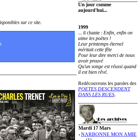
Un jour comme
aujourd'hui...
sponibles sur ce site.
1999
... il chante :
Enfin, enfin on
aime les poètes !
Leur printemps éternel
à
méritait cette fête
Pour leur dire merci de nous
avoir prouvé
Qu'un songe est réussi quand
il est bien rêvé.
Redécouvrons les paroles des
POETES DESCENDENT
DANS LES RUES
.
Mardi 17 Mars
·
NARBONNE MON AMIE
...
(1)