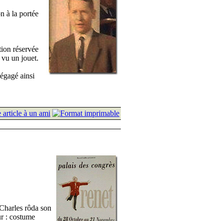
on à la portée
tion réservée
 vu un jouet.
dégagé ainsi
 Charles rôda son
ur : costume