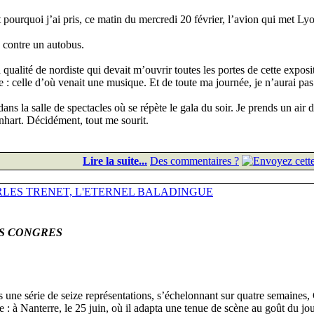
est pourquoi j’ai pris, ce matin du mercredi 20 février, l’avion qui met Ly
n contre un autobus.
qualité de nordiste qui devait m’ouvrir toutes les portes de cette exposi
e : celle d’où venait une musique. Et de toute ma journée, je n’aurai pas
ans la salle de spectacles où se répète le gala du soir. Je prends un air 
nhart. Décidément, tout me sourit.
Lire la suite...
Des commentaires ?
RLES TRENET, L'ETERNEL BALADINGUE
ES CONGRES
ne série de seize représentations, s’échelonnant sur quatre semaines,
 : à Nanterre, le 25 juin, où il adapta une tenue de scène au goût du jo