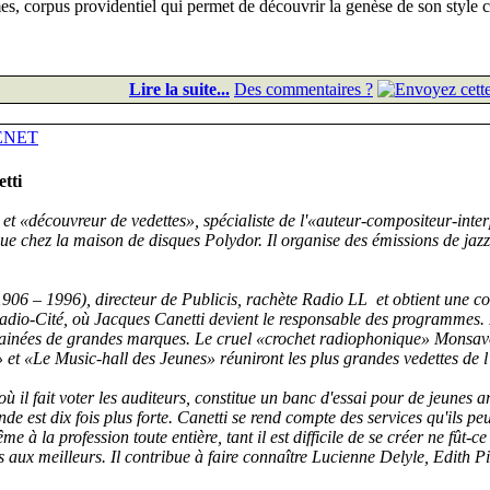
èmes, corpus providentiel qui permet de découvrir la genèse de son styl
Lire la suite...
Des commentaires ?
ENET
tti
et «découvreur de vedettes», spécialiste de l'«auteur-compositeur-inter
ue chez la maison de disques Polydor. Il organise des émissions de jazz
906 – 1996), directeur de Publicis, rachète Radio LL et obtient une c
 Radio-Cité, où Jacques Canetti devient le responsable des programmes. I
rrainées de grandes marques. Le cruel «crochet radiophonique» Monsav
et «Le Music-hall des Jeunes» réuniront les plus grandes vedettes de l
il fait voter les auditeurs, constitue un banc d'essai pour de jeunes ar
e est dix fois plus forte. Canetti se rend compte des services qu'ils pe
e à la profession toute entière, tant il est difficile de se créer ne fût-c
s aux meilleurs. Il contribue à faire connaître Lucienne Delyle, Edith Pi