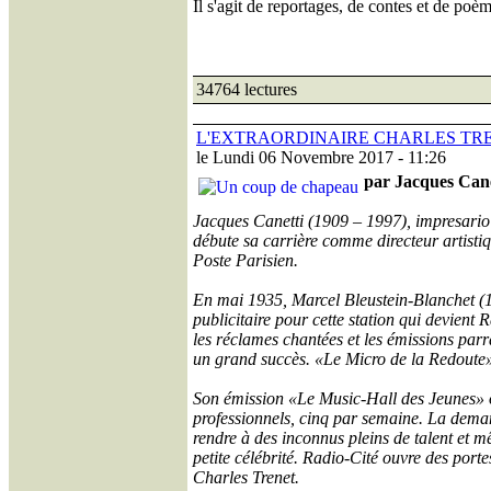
Il s'agit de reportages, de contes et de po
34764 lectures
L'EXTRAORDINAIRE CHARLES TR
le Lundi 06 Novembre 2017 - 11:26
par Jacques Cane
Jacques Canetti (1909 – 1997), impresario 
débute sa carrière comme directeur artistiq
Poste Parisien.
En mai 1935, Marcel Bleustein-Blanchet (1
publicitaire pour cette station qui devient
les réclames chantées et les émissions pa
un grand succès. «Le Micro de la Redoute» 
Son émission «Le Music-Hall des Jeunes» où 
professionnels, cinq par semaine. La demand
rendre à des inconnus pleins de talent et mêm
petite célébrité. Radio-Cité ouvre des porte
Charles Trenet.