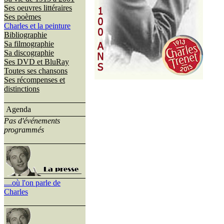
Ses oeuvres littéraires
Ses poèmes
Charles et la peinture
Bibliographie
Sa filmographie
Sa discographie
Ses DVD et BluRay
Toutes ses chansons
Ses récompenses et
distinctions
Agenda
Pas d'événements
programmés
....où l'on parle de
Charles