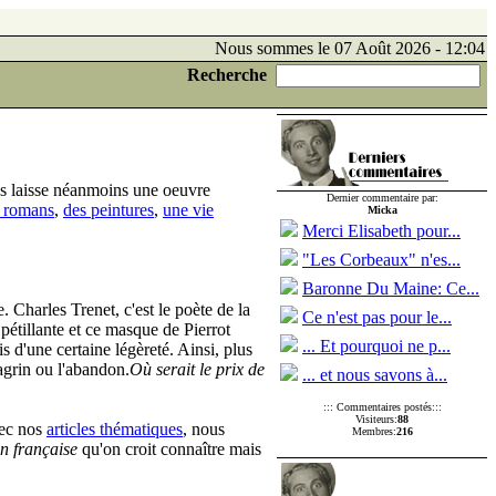
Nous sommes le 07 Août 2026 - 12:04
Recherche
us laisse néanmoins une oeuvre
Dernier commentaire par:
e romans
,
des peintures
,
une vie
Micka
Merci Elisabeth pour...
"Les Corbeaux" n'es...
Baronne Du Maine: Ce...
. Charles Trenet, c'est le poète de la
Ce n'est pas pour le...
e pétillante et ce masque de Pierrot
... Et pourquoi ne p...
s d'une certaine légèreté. Ainsi, plus
hagrin ou l'abandon.
Où serait le prix de
... et nous savons à...
::: Commentaires postés:::
Visiteurs:
88
vec nos
articles thématiques
, nous
Membres:
216
on française
qu'on croit connaître mais