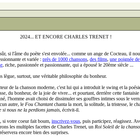
2024... ET ENCORE CHARLES TRENET !
sûr, si l'âme du poète s'est envolée... comme un ange de Cocteau, il no
ssionnante et variée :
près de 1000 chansons
,
des films
,
une poignée d
ue
, riche, passionnée et passionnante, qui a épousé le 20ème siècle ...
us lègue, surtout, une véritable philosophie du bonheur.
teur de la chanson moderne, c'est lui qui a introduit le swing et la poésie
sse, du bonheur, de la joie de vivre... et pourtant, derrière cette fantaisi
iné, l'homme avait choisi de dissimuler ses gouffres intimes sous le verni
cun autre, le
Fou Chantant
chanta la mort, la solitude, la tristesse, le c
ie si nous ne la perdions jamais
, écrivit-il.
, si votre coeur fait boum,
inscrivez-vous
, puis participez, réagissez. A
rons les multiples facettes de Charles Trenet, un
Roi Soleil de la chans
réservera encore bien des surprises.