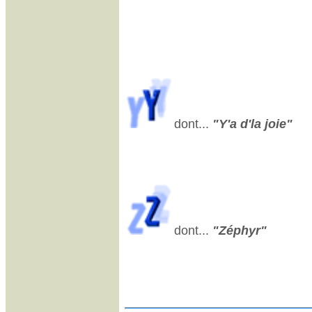
dont...
"Y'a d'la joie"
dont...
"Zéphyr"