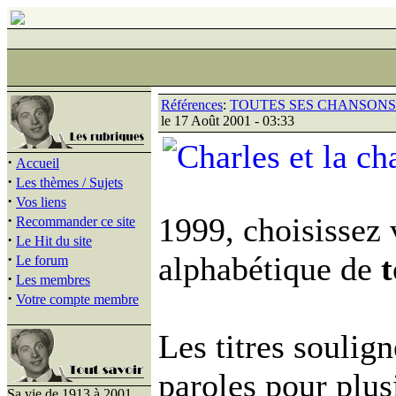
Références
:
TOUTES SES CHANSONS 
le 17 Août 2001 - 03:33
·
Accueil
·
Les thèmes / Sujets
·
Vos liens
·
1999, choisissez 
Recommander ce site
·
Le Hit du site
·
alphabétique de
t
Le forum
·
Les membres
·
Votre compte membre
Les titres soulig
paroles pour plu
Sa vie de 1913 à 2001