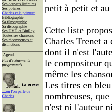
Ses oeuvres littéraires
petit à petit et a
Ses poèmes
Charles et la peinture
Bibliographie
Sa filmographie
Sa discographie
Cette liste propo
Ses DVD et BluRay
Toutes ses chansons
Charles Trenet a 
Ses récompenses et
distinctions
dont il n'est l'au
Agenda
le compositeur q
Pas d'événements
programmés
même les chansons
Les titres en ble
....où l'on parle de
nombreuses, que C
Charles
n'est ni l'auteur 