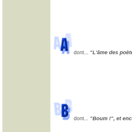
dont...
"L'âme des poètes
dont...
"Boum !", et enco