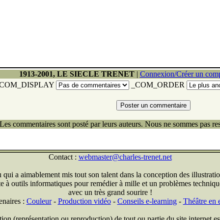
1913-2001, LE SIECLE TRENET
|
Connexion/Créer un com
COM_DISPLAY
_COM_ORDER
Les commentaires sont posté par leurs auteurs. Nous ne sommes pas res
Contact :
webmaster@charles-trenet.net
qui a aimablement mis tout son talent dans la conception des illustratio
ite à outils informatiques pour remédier à mille et un problèmes technique
avec un très grand sourire !
enaires :
Couleur
-
Production vidéo
-
Conseils e-learning
-
Théâtre en e
on (représentation ou reproduction) de tout ou partie du site internet est