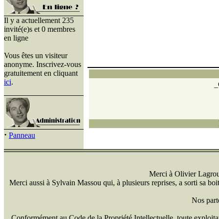
Il y a actuellement 235
invité(e)s et 0 membres
en ligne
Vous êtes un visiteur
anonyme. Inscrivez-vous
gratuitement en cliquant
ici
.
_
·
Panneau
Merci à Olivier Lagrou 
Merci aussi à Sylvain Massou qui, à plusieurs reprises, a sorti sa bo
Nos part
Conformément au Code de la Propriété Intellectuelle, toute exploitati