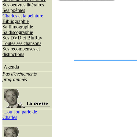
Ses oeuvres littéraires
Ses poèmes
Charles et la peinture
Bibliographie
Sa filmographie
Sa discographie
Ses DVD et BluRay
Toutes ses chansons
Ses récompenses et
distinctions
Agenda
Pas d'événements
programmés
....où l'on parle de
Charles