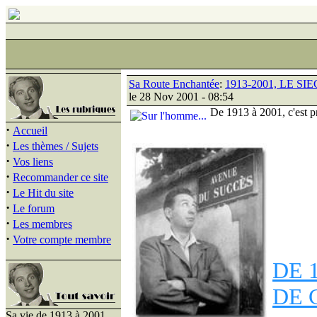
Sa Route Enchantée
:
1913-2001, LE S
le 28 Nov 2001 - 08:54
De 1913 à 2001, c'est pre
·
Accueil
·
Les thèmes / Sujets
·
Vos liens
·
Recommander ce site
·
Le Hit du site
·
Le forum
·
Les membres
·
Votre compte membre
DE 
DE 
Sa vie de 1913 à 2001