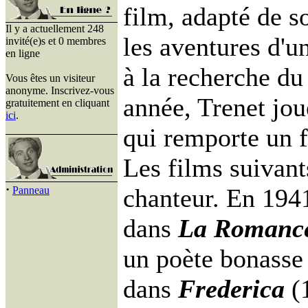
film, adapté de s
Il y a actuellement 248
les aventures d'u
invité(e)s et 0 membres
en ligne
à la recherche d
Vous êtes un visiteur
anonyme. Inscrivez-vous
année, Trenet jo
gratuitement en cliquant
ici
.
qui remporte un f
Les films suivant
·
chanteur. En 194
Panneau
dans
La Romance
un poète bonasse 
dans
Frederica
(1