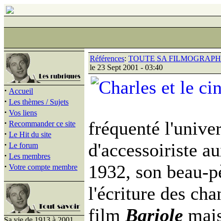
Références
:
TOUTE SA FILMOGRAPHI
le 23 Sept 2001 - 03:40
·
Accueil
·
Les thèmes / Sujets
·
Vos liens
·
fréquenté l'unive
Recommander ce site
·
Le Hit du site
·
d'accessoiriste a
Le forum
·
Les membres
·
1932, son beau-pè
Votre compte membre
l'écriture des cha
film
Bariole
mais
Sa vie de 1913 à 2001