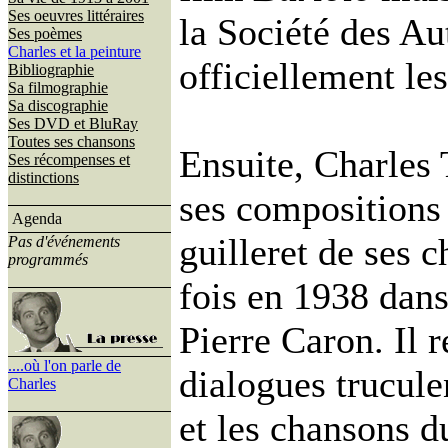
Ses oeuvres littéraires
la Société des Au
Ses poèmes
Charles et la peinture
officiellement le
Bibliographie
Sa filmographie
Sa discographie
Ses DVD et BluRay
Toutes ses chansons
Ensuite, Charles 
Ses récompenses et
distinctions
ses compositions 
Agenda
guilleret de ses 
Pas d'événements
programmés
fois en 1938 dan
Pierre Caron. Il 
....où l'on parle de
dialogues trucule
Charles
et les chansons d