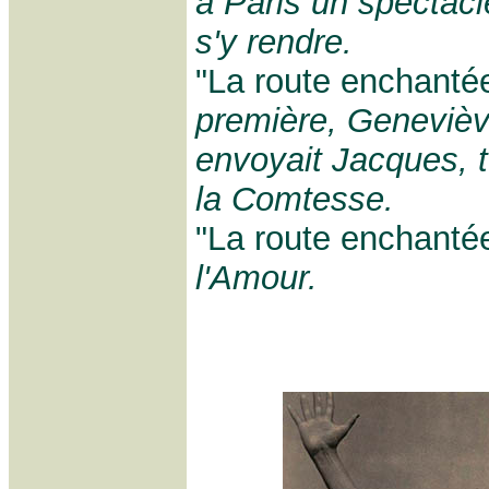
à Paris un spectacl
s'y rendre.
"La route enchanté
première, Genevièv
envoyait Jacques, t
la Comtesse.
"La route enchanté
l'Amour.