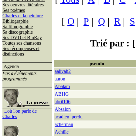
Ses oeuvres littéraires
Ses poèmes
Charles et la peinture
[
O
|
P
|
Q
|
R
|
S
Bibliographie
Sa filmographie
Sa discographie
Ses DVD et BluRay
Trié par : [
Toutes ses chansons
Ses récompenses et
distinctions
pseudo
Agenda
aaliyah2
Pas d'événements
programmés
aaron
Abalam
ABHG
abril106
Absalon
....où l'on parle de
Charles
acadien_perdu
acherman
Achille