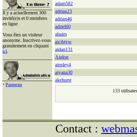
adam582
adrian23
Il y a actuellement 300
invité(e)s et 0 membres
adrian46
en ligne
adriel60
ahaim
Vous êtes un visiteur
anonyme. Inscrivez-vous
aicjbtyw
gratuitement en cliquant
aidan131
ici
.
Aiglon
ainsley4
aiyana30
akehurst
·
Panneau
133 utilisate
Contact :
webmast