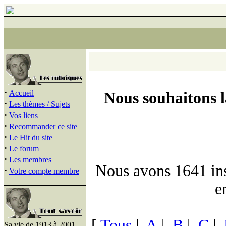
·
Accueil
Nous souhaitons 
·
Les thèmes / Sujets
·
Vos liens
·
Recommander ce site
·
Le Hit du site
·
Le forum
·
Les membres
Nous avons 1641 insc
·
Votre compte membre
e
[
Tous
|
A
|
B
|
C
|
Sa vie de 1913 à 2001