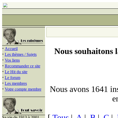
·
Accueil
Nous souhaitons 
·
Les thèmes / Sujets
·
Vos liens
·
Recommander ce site
·
Le Hit du site
·
Le forum
·
Les membres
Nous avons 1641 insc
·
Votre compte membre
e
[
Tous
|
A
|
B
|
C
|
Sa vie de 1913 à 2001