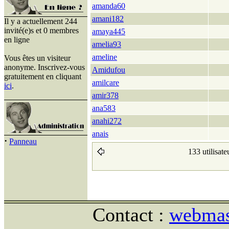
amanda60
amani182
Il y a actuellement 244
invité(e)s et 0 membres
amaya445
en ligne
amelia93
ameline
Vous êtes un visiteur
anonyme. Inscrivez-vous
Amidufou
gratuitement en cliquant
amilcare
ici
.
amir378
ana583
anahi272
anais
·
Panneau
133 utilisate
Contact :
webmast