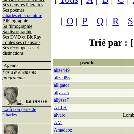
Ses oeuvres littéraires
Ses poèmes
Charles et la peinture
[
O
|
P
|
Q
|
R
|
S
Bibliographie
Sa filmographie
Sa discographie
Ses DVD et BluRay
Trié par : [
Toutes ses chansons
Ses récompenses et
distinctions
pseudo
Agenda
alize449
Pas d'événements
programmés
alize988
alligator
allyssa5
allyssa7
ALTH
....où l'on parle de
Charles
alvaro
Lomb
AM
Amadeoz