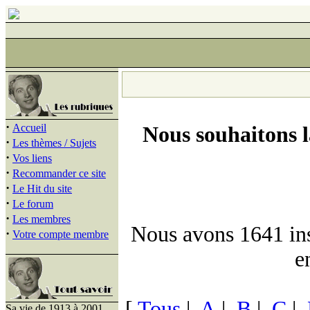
·
Accueil
Nous souhaitons 
·
Les thèmes / Sujets
·
Vos liens
·
Recommander ce site
·
Le Hit du site
·
Le forum
·
Les membres
Nous avons 1641 insc
·
Votre compte membre
e
[
Tous
|
A
|
B
|
C
|
Sa vie de 1913 à 2001