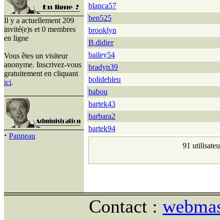
blanca57
ben525
Il y a actuellement 209
invité(e)s et 0 membres
brooklyn
en ligne
B.didier
bailey54
Vous êtes un visiteur
anonyme. Inscrivez-vous
bradyn39
gratuitement en cliquant
bolidebleu
ici
.
babou
bartek43
barbara2
bartek94
·
Panneau
91 utilisate
Contact :
webmast