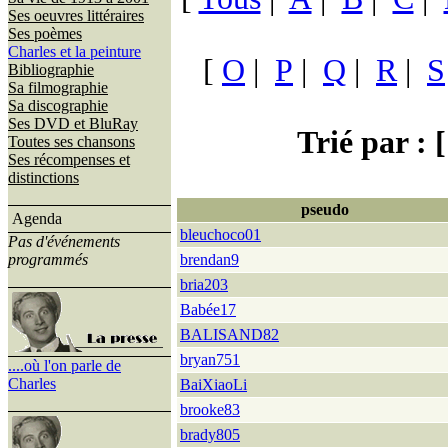
Ses oeuvres littéraires
Ses poèmes
Charles et la peinture
[
O
|
P
|
Q
|
R
|
S
Bibliographie
Sa filmographie
Sa discographie
Ses DVD et BluRay
Trié par : [
Toutes ses chansons
Ses récompenses et
distinctions
pseudo
Agenda
bleuchoco01
Pas d'événements
programmés
brendan9
bria203
Babée17
BALISAND82
bryan751
....où l'on parle de
Charles
BaiXiaoLi
brooke83
brady805