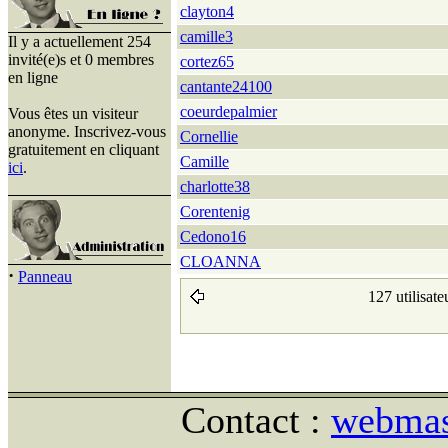
clayton4
camille3
Il y a actuellement 254
invité(e)s et 0 membres
cortez65
en ligne
cantante24100
coeurdepalmier
Vous êtes un visiteur
anonyme. Inscrivez-vous
Cornellie
gratuitement en cliquant
Camille
ici
.
charlotte38
Corentenig
Cedono16
CLOANNA
·
Panneau
127 utilisate
Contact :
webmast