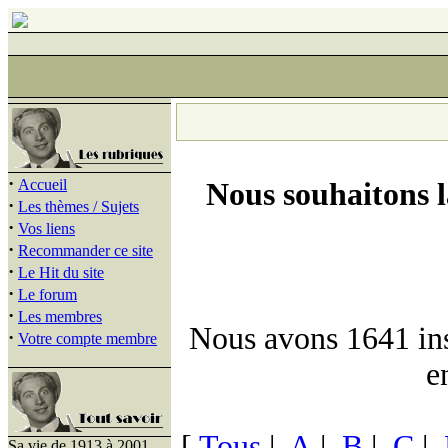
·
Accueil
Nous souhaitons 
·
Les thèmes / Sujets
·
Vos liens
·
Recommander ce site
·
Le Hit du site
·
Le forum
·
Les membres
Nous avons 1641 insc
·
Votre compte membre
e
[
Tous
|
A
|
B
|
C
|
Sa vie de 1913 à 2001