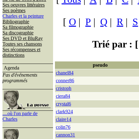
Ses oeuvres littéraires
Ses poèmes
Charles et la peinture
[
O
|
P
|
Q
|
R
|
S
Bibliographie
Sa filmographie
Sa discographie
Ses DVD et BluRay
Trié par : [
Toutes ses chansons
Ses récompenses et
distinctions
pseudo
Agenda
chanel84
Pas d'événements
programmés
conner86
cristoph
ciera84
crystal6
clark924
....où l'on parle de
Charles
claire14
colin76
cannon31