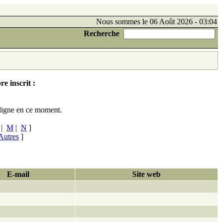
Nous sommes le 06 Août 2026 - 03:04
Recherche
e inscrit :
ligne en ce moment.
|
M
|
N
]
Autres
]
E-mail
Site web