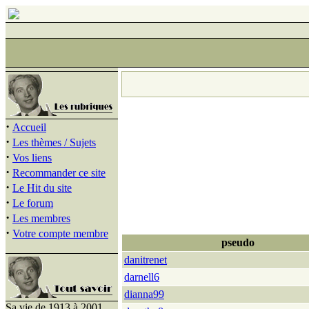
·
Accueil
·
Les thèmes / Sujets
·
Vos liens
·
Recommander ce site
·
Le Hit du site
·
Le forum
·
Les membres
·
Votre compte membre
pseudo
danitrenet
darnell6
dianna99
Sa vie de 1913 à 2001