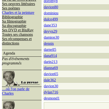
dorothy8
Ses oeuvres littéraires
davion80
Ses poèmes
Charles et la peinture
dominiqu
Bibliographie
dulce499
Sa filmographie
dane353
Sa discographie
Ses DVD et BluRay
devyn29
Toutes ses chansons
damion30
Ses récompenses et
distinctions
dennis
darnell5
Agenda
dana914
Pas d'événements
darin213
programmés
dianna69
davion65
dale362
davion30
....où l'on parle de
dylan716
Charles
desmond1