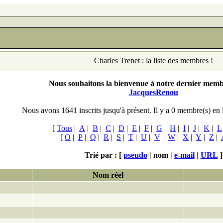
Charles Trenet : la liste des membres !
Nous souhaitons la bienvenue à notre dernier membr
JacquesRenou
Nous avons 1641 inscrits jusqu'à présent. Il y a 0
membre(s) en 
[
Tous
|
A
|
B
|
C
|
D
|
E
|
F
|
G
|
H
|
I
|
J
|
K
|
L
[
O
|
P
|
Q
|
R
|
S
|
T
|
U
|
V
|
W
|
X
|
Y
|
Z
|
Trié par : [
pseudo
|
nom |
e-mail
|
URL
]
Nom réel