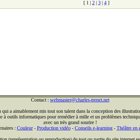
[
1
|
2
|
3
|
4
]
Contact :
webmaster@charles-trenet.net
qui a aimablement mis tout son talent dans la conception des illustratio
ite à outils informatiques pour remédier à mille et un problèmes technique
avec un très grand sourire !
enaires :
Couleur
-
Production vidéo
-
Conseils e-learning
-
Théâtre en e
on (représentation ou reproduction) de tout ou partie du site internet est