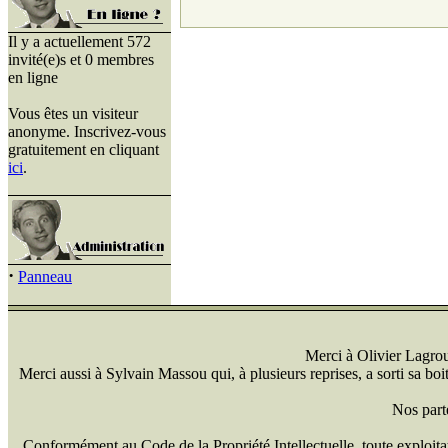
Il y a actuellement 572
invité(e)s et 0 membres
en ligne
Vous êtes un visiteur
anonyme. Inscrivez-vous
gratuitement en cliquant
ici
.
·
Panneau
Merci à Olivier Lagrou 
Merci aussi à Sylvain Massou qui, à plusieurs reprises, a sorti sa bo
Nos part
Conformément au Code de la Propriété Intellectuelle, toute exploitati