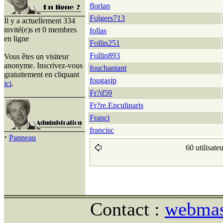
florian
Folgers713
Il y a actuellement 334
invité(e)s et 0 membres
follas
en ligne
Follin251
Follin893
Vous êtes un visiteur
anonyme. Inscrivez-vous
fouchantant
gratuitement en cliquant
fougasjp
ici
.
Fr?d59
Fr?re.Enculinaris
Franci
francisc
·
Panneau
60 utilisate
Contact :
webmast