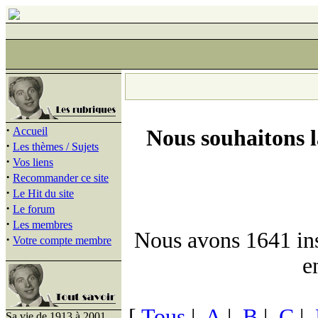
·
Accueil
Nous souhaitons 
·
Les thèmes / Sujets
·
Vos liens
·
Recommander ce site
·
Le Hit du site
·
Le forum
·
Les membres
Nous avons 1641 insc
·
Votre compte membre
e
[
Tous
|
A
|
B
|
C
|
Sa vie de 1913 à 2001