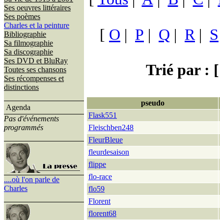
Ses oeuvres littéraires
Ses poèmes
Charles et la peinture
[
O
|
P
|
Q
|
R
|
S
Bibliographie
Sa filmographie
Sa discographie
Ses DVD et BluRay
Trié par : [
Toutes ses chansons
Ses récompenses et
distinctions
pseudo
Agenda
Flask551
Pas d'événements
programmés
Fleischben248
FleurBleue
fleurdesaison
flippe
flo-race
....où l'on parle de
Charles
flo59
Florent
florent68