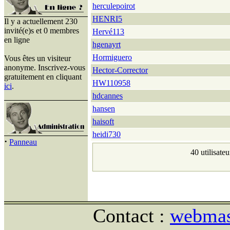
herculepoirot
HENRI5
Il y a actuellement 230
invité(e)s et 0 membres
Hervé113
en ligne
hgenayrt
Hormiguero
Vous êtes un visiteur
anonyme. Inscrivez-vous
Hector-Corrector
gratuitement en cliquant
HW110958
ici
.
hdcannes
hansen
haisoft
heidi730
·
Panneau
40 utilisate
Contact :
webmast