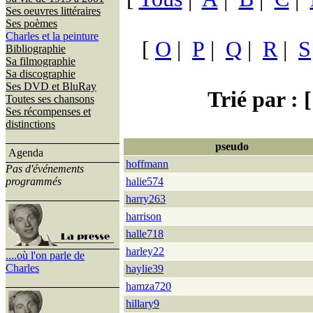
Ses oeuvres littéraires
Ses poèmes
Charles et la peinture
[
O
|
P
|
Q
|
R
|
S
Bibliographie
Sa filmographie
Sa discographie
Ses DVD et BluRay
Trié par : [
Toutes ses chansons
Ses récompenses et
distinctions
pseudo
Agenda
hoffmann
Pas d'événements
programmés
halie574
harry263
harrison
halle718
harley22
....où l'on parle de
Charles
haylie39
hamza720
hillary9