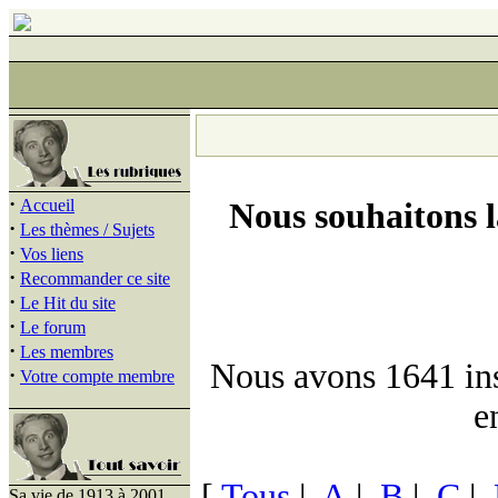
·
Accueil
Nous souhaitons 
·
Les thèmes / Sujets
·
Vos liens
·
Recommander ce site
·
Le Hit du site
·
Le forum
·
Les membres
Nous avons 1641 insc
·
Votre compte membre
e
[
Tous
|
A
|
B
|
C
|
Sa vie de 1913 à 2001