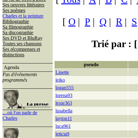
Ses oeuvres littéraires
Ses poèmes
Charles et la peinture
[
O
|
P
|
Q
|
R
|
S
Bibliographie
Sa filmographie
Sa discographie
Ses DVD et BluRay
Trié par : [
Toutes ses chansons
Ses récompenses et
distinctions
pseudo
Agenda
Linette
Pas d'événements
programmés
leiko
logan555
lorena93
lexie363
lusabella
....où l'on parle de
Charles
layton11
luca961
leticia9