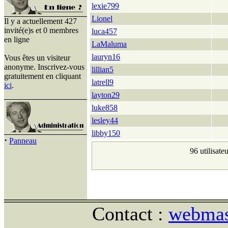
lexie799
Lionel
Il y a actuellement 427
invité(e)s et 0 membres
luca457
en ligne
LaMaluma
lauryn16
Vous êtes un visiteur
anonyme. Inscrivez-vous
lillian5
gratuitement en cliquant
latrell9
ici
.
layton29
luke858
lesley44
libby150
·
Panneau
96 utilisate
Contact :
webmast