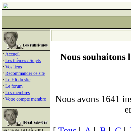
·
Accueil
Nous souhaitons 
·
Les thèmes / Sujets
·
Vos liens
·
Recommander ce site
·
Le Hit du site
·
Le forum
·
Les membres
Nous avons 1641 insc
·
Votre compte membre
e
[
Tous
|
A
|
B
|
C
|
Sa vie de 1913 à 2001