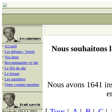
·
Accueil
Nous souhaitons 
·
Les thèmes / Sujets
·
Vos liens
·
Recommander ce site
·
Le Hit du site
·
Le forum
·
Les membres
Nous avons 1641 insc
·
Votre compte membre
e
[
Tous
|
A
|
B
|
C
|
Sa vie de 1913 à 2001