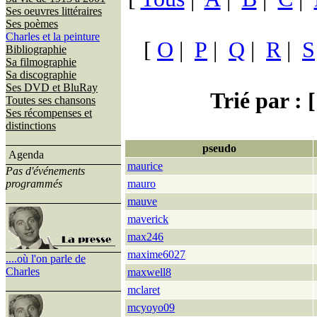
Ses oeuvres littéraires
Ses poèmes
Charles et la peinture
[
O
|
P
|
Q
|
R
|
S
Bibliographie
Sa filmographie
Sa discographie
Ses DVD et BluRay
Trié par : [
Toutes ses chansons
Ses récompenses et
distinctions
pseudo
Agenda
maurice
Pas d'événements
programmés
mauro
mauve
maverick
max246
maxime6027
....où l'on parle de
Charles
maxwell8
mclaret
mcyoyo09