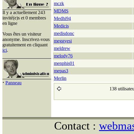
mczk
MDMS
Il y a actuellement 243
invité(e)s et 0 membres
Medhi94
en ligne
Medicis
medisdonc
Vous êtes un visiteur
anonyme. Inscrivez-vous
meggyesi
gratuitement en cliquant
meldrew
ici
.
melody76
menphis01
mepas3
Merlin
·
Panneau
138 utilisate
Contact :
webmast