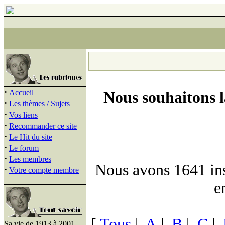
·
Accueil
Nous souhaitons 
·
Les thèmes / Sujets
·
Vos liens
·
Recommander ce site
·
Le Hit du site
·
Le forum
·
Les membres
Nous avons 1641 insc
·
Votre compte membre
e
[
Tous
|
A
|
B
|
C
|
Sa vie de 1913 à 2001