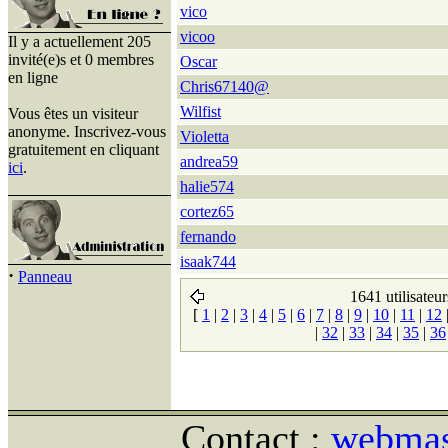
vico
vicoo
Il y a actuellement 205
invité(e)s et 0 membres
Oscar
en ligne
Chris67140@
Wilfist
Vous êtes un visiteur
anonyme. Inscrivez-vous
Violetta
gratuitement en cliquant
andrea59
ici
.
halie574
cortez65
fernando
isaak744
·
Panneau
1641 utilisateur
[
1
|
2
|
3
|
4
|
5
|
6
|
7
|
8
|
9
|
10
|
11
|
12
|
32
|
33
|
34
|
35
|
36
Contact :
webmast