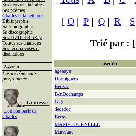
Ses oeuvres littéraires
Ses poèmes
Charles et la peinture
[
O
|
P
|
Q
|
R
|
S
Bibliographie
Sa filmographie
Sa discographie
Ses DVD et BluRay
Trié par : [
Toutes ses chansons
Ses récompenses et
distinctions
pseudo
Agenda
hgenayrt
Pas d'événements
programmés
Hormiguero
Beuzac
BenDechamps
Gigi
dededoc
....où l'on parle de
Charles
Berny
MARIETOURNELLE
MaryJane