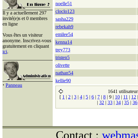
noelle51
cloclo123
Il y a actuellement 297
invité(e)s et 0 membres
sasha229
en ligne
rebekah9
emilee54
Vous êtes un visiteur
anonyme. Inscrivez-vous
kenna14
gratuitement en cliquant
trey773
ici
.
tristen5
olivette
nathan54
kellie90
·
Panneau
1641 utilisateur
[
1
|
2
|
3
|
4
|
5
|
6
|
7
|
8
|
9
|
10
|
11
|
12
|
32
|
33
|
34
|
35
|
36
Contact :
webmast