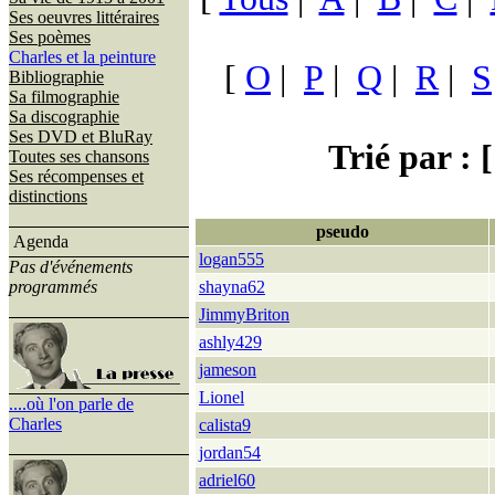
Ses oeuvres littéraires
Ses poèmes
Charles et la peinture
[
O
|
P
|
Q
|
R
|
S
Bibliographie
Sa filmographie
Sa discographie
Ses DVD et BluRay
Trié par : [
Toutes ses chansons
Ses récompenses et
distinctions
pseudo
Agenda
logan555
Pas d'événements
programmés
shayna62
JimmyBriton
ashly429
jameson
Lionel
....où l'on parle de
Charles
calista9
jordan54
adriel60