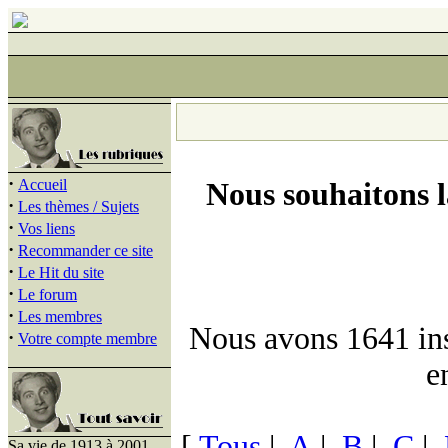
·
Accueil
Nous souhaitons 
·
Les thèmes / Sujets
·
Vos liens
·
Recommander ce site
·
Le Hit du site
·
Le forum
·
Les membres
Nous avons 1641 insc
·
Votre compte membre
e
[
Tous
|
A
|
B
|
C
|
Sa vie de 1913 à 2001