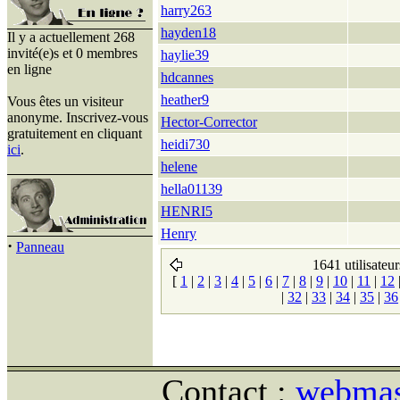
harry263
hayden18
Il y a actuellement 268
invité(e)s et 0 membres
haylie39
en ligne
hdcannes
heather9
Vous êtes un visiteur
anonyme. Inscrivez-vous
Hector-Corrector
gratuitement en cliquant
heidi730
ici
.
helene
hella01139
HENRI5
Henry
·
Panneau
1641 utilisateur
[
1
|
2
|
3
|
4
|
5
|
6
|
7
|
8
|
9
|
10
|
11
|
12
|
32
|
33
|
34
|
35
|
36
Contact :
webmast