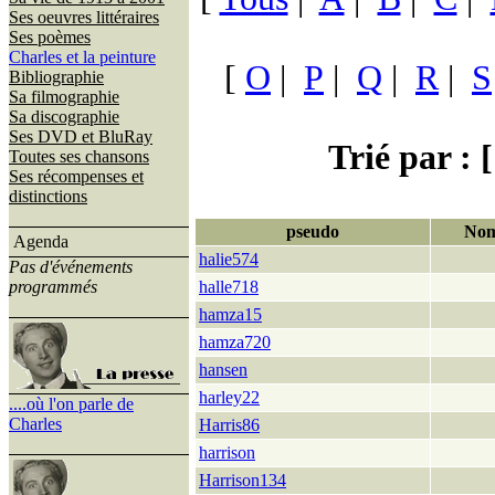
Ses oeuvres littéraires
Ses poèmes
Charles et la peinture
[
O
|
P
|
Q
|
R
|
S
Bibliographie
Sa filmographie
Sa discographie
Ses DVD et BluRay
Trié par : [
Toutes ses chansons
Ses récompenses et
distinctions
pseudo
Nom
Agenda
halie574
Pas d'événements
programmés
halle718
hamza15
hamza720
hansen
harley22
....où l'on parle de
Charles
Harris86
harrison
Harrison134