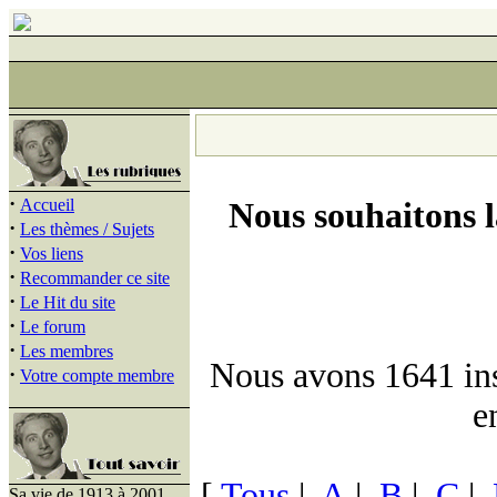
·
Accueil
Nous souhaitons 
·
Les thèmes / Sujets
·
Vos liens
·
Recommander ce site
·
Le Hit du site
·
Le forum
·
Les membres
Nous avons 1641 insc
·
Votre compte membre
e
[
Tous
|
A
|
B
|
C
|
Sa vie de 1913 à 2001