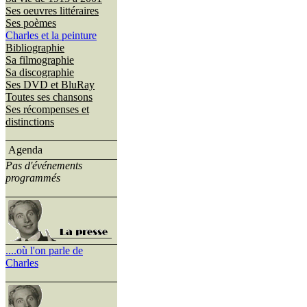
Ses oeuvres littéraires
Ses poèmes
Charles et la peinture
Bibliographie
Sa filmographie
Sa discographie
Ses DVD et BluRay
Toutes ses chansons
Ses récompenses et
distinctions
Agenda
Pas d'événements
programmés
....où l'on parle de
Charles