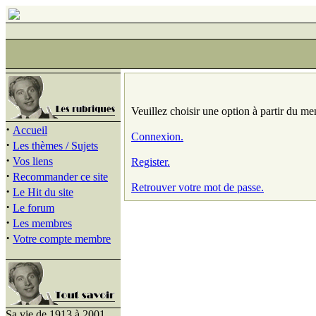
Veuillez choisir une option à partir du me
·
Accueil
Connexion.
·
Les thèmes / Sujets
·
Vos liens
Register.
·
Recommander ce site
Retrouver votre mot de passe.
·
Le Hit du site
·
Le forum
·
Les membres
·
Votre compte membre
Sa vie de 1913 à 2001