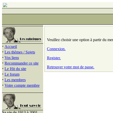
Veuillez choisir une option à partir du me
·
Accueil
Connexion.
·
Les thèmes / Sujets
·
Vos liens
Register.
·
Recommander ce site
Retrouver votre mot de passe.
·
Le Hit du site
·
Le forum
·
Les membres
·
Votre compte membre
Sa vie de 1913 à 2001