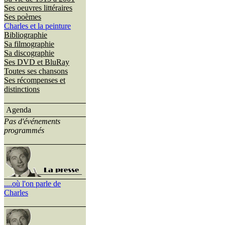
Ses oeuvres littéraires
Ses poèmes
Charles et la peinture
Bibliographie
Sa filmographie
Sa discographie
Ses DVD et BluRay
Toutes ses chansons
Ses récompenses et
distinctions
Agenda
Pas d'événements
programmés
....où l'on parle de
Charles