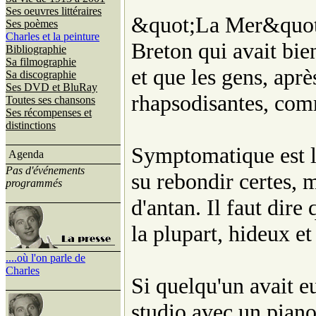
Ses oeuvres littéraires
&quot;La Mer&quot;
Ses poèmes
Charles et la peinture
Breton qui avait bie
Bibliographie
Sa filmographie
et que les gens, aprè
Sa discographie
Ses DVD et BluRay
rhapsodisantes, comm
Toutes ses chansons
Ses récompenses et
distinctions
Symptomatique est la
Agenda
Pas d'événements
su rebondir certes, 
programmés
d'antan. Il faut dire
la plupart, hideux et
....où l'on parle de
Charles
Si quelqu'un avait eu
studio avec un piano