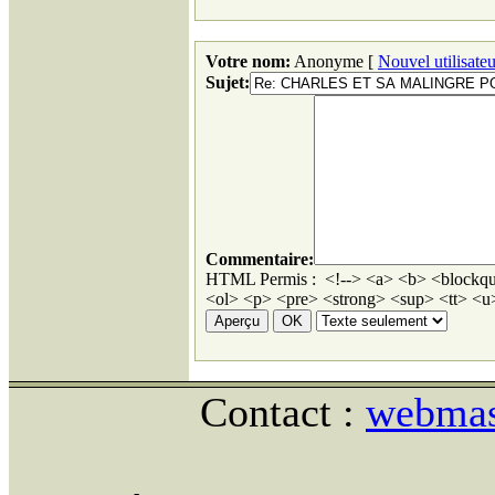
Votre nom:
Anonyme [
Nouvel utilisateu
Sujet:
Commentaire:
HTML Permis : <!--> <a> <b> <blockqu
<ol> <p> <pre> <strong> <sup> <tt> <u>
Contact :
webmast