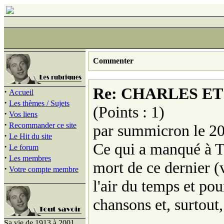
Commenter
Re: CHARLES E
·
Accueil
·
Les thèmes / Sujets
(Points : 1)
·
Vos liens
·
Recommander ce site
par summicron le 2
·
Le Hit du site
Ce qui a manqué à Tr
·
Le forum
·
Les membres
mort de ce dernier (
·
Votre compte membre
l'air du temps et pou
chansons et, surtout,
Sa vie de 1913 à 2001