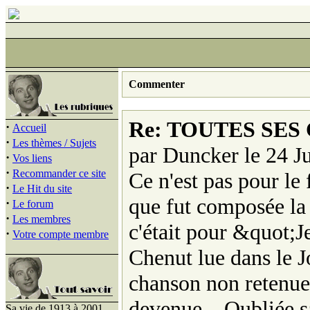
Commenter
Re: TOUTES SES
·
Accueil
·
Les thèmes / Sujets
par Duncker le 24 Ju
·
Vos liens
·
Recommander ce site
Ce n'est pas pour l
·
Le Hit du site
que fut composée 
·
Le forum
·
Les membres
c'était pour &quot;
·
Votre compte membre
Chenut lue dans le J
chanson non retenue 
devenue... Oubliée s
Sa vie de 1913 à 2001