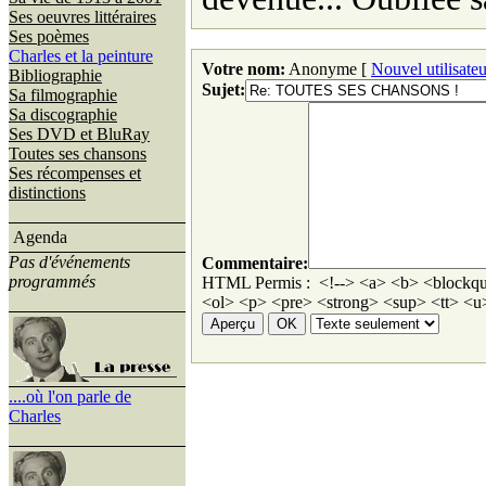
Ses oeuvres littéraires
Ses poèmes
Charles et la peinture
Votre nom:
Anonyme [
Nouvel utilisateu
Bibliographie
Sujet:
Sa filmographie
Sa discographie
Ses DVD et BluRay
Toutes ses chansons
Ses récompenses et
distinctions
Agenda
Pas d'événements
Commentaire:
programmés
HTML Permis : <!--> <a> <b> <blockqu
<ol> <p> <pre> <strong> <sup> <tt> <u>
....où l'on parle de
Charles