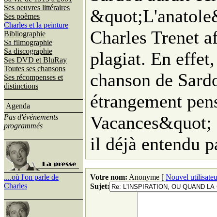
Ses oeuvres littéraires
&quot;L'anatole
Ses poèmes
Charles et la peinture
Charles Trenet af
Bibliographie
Sa filmographie
Sa discographie
plagiat. En effet
Ses DVD et BluRay
Toutes ses chansons
chanson de Sard
Ses récompenses et
distinctions
étrangement pen
Agenda
Vacances&quot; d
Pas d'événements
programmés
il déjà entendu p
....où l'on parle de
Votre nom:
Anonyme [
Nouvel utilisateu
Charles
Sujet: