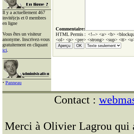
Il y a actuellement 467
invité(e)s et 0 membres
en ligne
Commentaire:
Vous êtes un visiteur
HTML Permis : <!--> <a> <b> <blockqu
anonyme. Inscrivez-vous
<ol> <p> <pre> <strong> <sup> <tt> <u>
gratuitement en cliquant
ici
.
·
Panneau
Contact :
webmast
Merci à Olivier Lagrou qui 