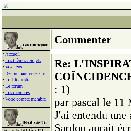
Commenter
·
Accueil
·
Re: L'INSPIR
Les thèmes / Sujets
·
Vos liens
·
COÏNCIDENCE
Recommander ce site
·
Le Hit du site
·
: 1)
Le forum
·
Les membres
·
par pascal le 11
Votre compte membre
J'ai entendu une
Sardou aurait écr
Sa vie de 1913 à 2001