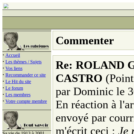
Commenter
·
Accueil
·
Re: ROLAND 
Les thèmes / Sujets
·
Vos liens
·
CASTRO
(Point
Recommander ce site
·
Le Hit du site
·
par Dominic le 3
Le forum
·
Les membres
·
En réaction à l'ar
Votre compte membre
envoyé par courr
m'écrit ceci :
Je 
Sa vie de 1913 à 2001