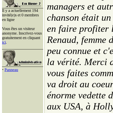
managers et autr
Il y a actuellement 194
chanson était un 
invité(e)s et 0 membres
en ligne
en faire profiter
Vous êtes un visiteur
anonyme. Inscrivez-vous
Renaud, femme de
gratuitement en cliquant
ici
.
peu connue et c'
la vérité. Merci 
·
Panneau
vous faites com
va droit au coeu
énorme vedette de
aux USA, à Holly