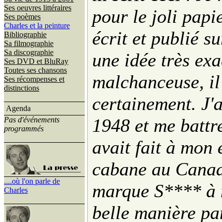
Ses oeuvres littéraires
pour le joli papi
Ses poèmes
Charles et la peinture
écrit et publié s
Bibliographie
Sa filmographie
Sa discographie
une idée très ex
Ses DVD et BluRay
Toutes ses chansons
malchanceuse, il
Ses récompenses et
distinctions
certainement. J'
Agenda
1948 et me battre
Pas d'événements
programmés
avait fait à mon
cabane au Canad
....où l'on parle de
marque S**** à 
Charles
belle manière par