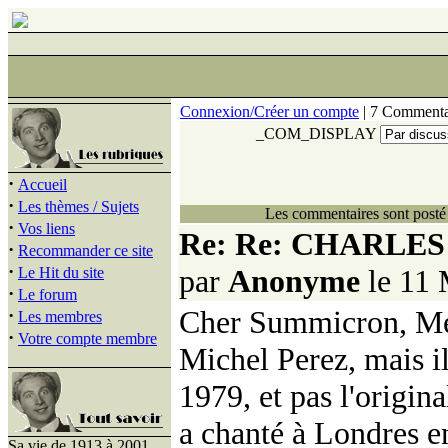
Connexion/Créer un compte
| 7 Commenta
_COM_DISPLAY
·
Accueil
·
Les thèmes / Sujets
Les commentaires sont posté 
·
Vos liens
Re: Re: CHARLE
·
Recommander ce site
·
par
Anonyme
le 11 
Le Hit du site
·
Le forum
Cher Summicron, Merc
·
Les membres
·
Votre compte membre
Michel Perez, mais il 
1979, et pas l'origi
a chanté à Londres en
Sa vie de 1913 à 2001