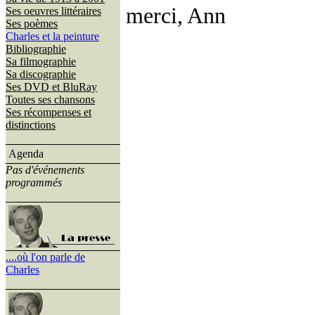
merci, Ann
Ses oeuvres littéraires
Ses poèmes
Charles et la peinture
Bibliographie
Sa filmographie
Sa discographie
Ses DVD et BluRay
Toutes ses chansons
Ses récompenses et
distinctions
Agenda
Pas d'événements
programmés
....où l'on parle de
Charles