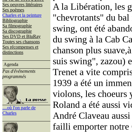
A la Libération, les 
Ses oeuvres littéraires
Ses poèmes
"chevrotants" du bal
Charles et la peinture
Bibliographie
swing, ont été aband
Sa filmographie
Sa discographie
Ses DVD et BluRay
du swing à la Cab Ca
Toutes ses chansons
Ses récompenses et
chanson plus suave,à
distinctions
suis swing", zazou) e
Agenda
Trenet a vite compris
Pas d'événements
programmés
1939 a été un immens
violons, les choeurs
Roland a été aussi v
....où l'on parle de
André Claveau aussi 
Charles
failli emporter notre