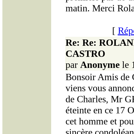
matin. Merci Rol
[
Rép
Re: Re: ROLA
CASTRO
par
Anonyme
le 
Bonsoir Amis de C
viens vous annonc
de Charles, Mr G
éteinte en ce 17 
cet homme et pour
sincère condolé