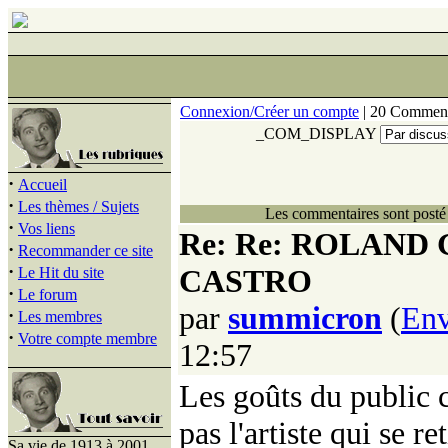
Connexion/Créer un compte
| 20 Comment
_COM_DISPLAY
·
Accueil
·
Les thèmes / Sujets
Les commentaires sont posté 
·
Vos liens
Re: Re: ROLAND
·
Recommander ce site
·
CASTRO
Le Hit du site
·
Le forum
par
summicron
(
Env
·
Les membres
·
Votre compte membre
12:57
Les goûts du public 
pas l'artiste qui se re
Sa vie de 1913 à 2001