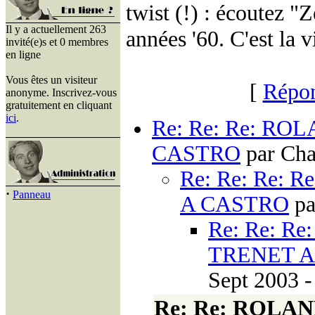
twist (!) : écoutez 
Il y a actuellement 263
années '60. C'est la v
invité(e)s et 0 membres
en ligne
Vous êtes un visiteur
[
Répon
anonyme. Inscrivez-vous
gratuitement en cliquant
ici
.
Re: Re: Re: R
CASTRO
par Cha
Re: Re: Re:
·
Panneau
A CASTRO
pa
Re: Re: R
TRENET A
Sept 2003 -
Re: Re: ROLA