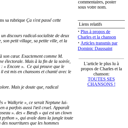
commentaires, poster
sous votre nom.
ans sa rubrique
Ça s'est passé cette
Liens relatifs
·
Plus à propos de
 un discours radical-socialiste de deux
Charles et la chanson
on petit village, sa petite ville, et la
·
Articles transmis par
Dominic Daussaint
n à son cœur. Exactement comme M.
e électorale. Mais à la fin de la soirée,
L'article le plus lu à
t : « Encore ». Ce qui prouve que le
propos de Charles et la
il est mis en chansons et chanté avec le
chanson:
TOUTES SES
CHANSONS !
olore. Mais je doute que, radical
« Walkyrie », ce serait Neptune lui-
 a parfois aussi l'œil cruel. Apparaît
roseau ». des « Bœufs » qui est un clown
 python », qui avale dans la jungle toute
y a des nourritures que les hommes