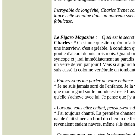
Incroyable de longévité, Charles Trenet c
lance cette semaine dans un nouveau specta
fabuleuse.
Le Figaro Magazine
: – Quel est le secre
Charles
: * C'est une question qu'on m'a t
une interview, c'est agréable, à condition q
goutte d'alcool depuis trois mois. Quand on a
syncope et j'irai immédiatement au paradis
un verre de vin par jour ! Mais si aujourd'h
suis cassé la colonne vertébrale en tomban
- Pouvez-vous me parler de votre enfance 
* Je ne suis jamais sorti de l'enfance. Je la
que mon regard sur le monde est resté frais
qu'elle s'achève avec lui. Je pense que j'y a
- Lorsque vous étiez enfant, pensiez-vous 
* J'ai toujours chanté. La première chanson 
natale était située au bord du chemin de fer
revenaient étaient navrés, même s'ils étaien
- Comment avez-vous vécu la séparation d