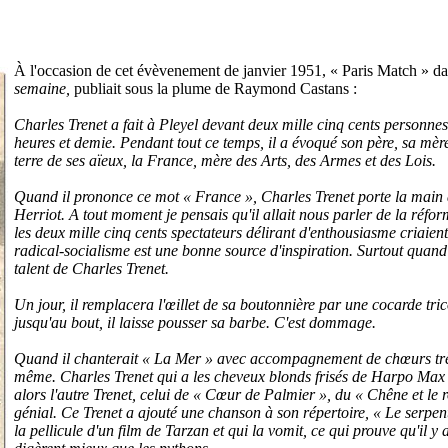
À l'occasion de cet évèvenement de janvier 1951, « Paris Match » d
semaine,
publiait sous la plume de Raymond Castans :
Charles Trenet a fait à Pleyel devant deux mille cinq cents personnes
heures et demie. Pendant tout ce temps, il a évoqué son père, sa mère, s
terre de ses aïeux, la France, mère des Arts, des Armes et des Lois.
Quand il prononce ce mot « France », Charles Trenet porte la mai
Herriot. A tout moment je pensais qu'il allait nous parler de la réform
les deux mille cinq cents spectateurs délirant d'enthousiasme criaien
radical-socialisme est une bonne source d'inspiration. Surtout quand 
talent de Charles Trenet.
Un jour, il remplacera l'œillet de sa boutonnière par une cocarde tric
jusqu'au bout, il laisse pousser sa barbe. C'est dommage.
Quand il chanterait « La Mer » avec accompagnement de chœurs très 
même. Charles Trenet qui a les cheveux blonds frisés de Harpo Max en
alors l'autre Trenet, celui de « Cœur de Palmier », du « Chêne et le 
génial. Ce Trenet a ajouté une chanson à son répertoire, « Le serpent
la pellicule d'un film de Tarzan et qui la vomit, ce qui prouve qu'il 