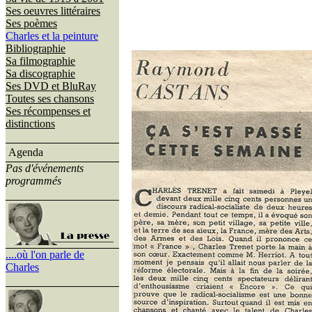
Ses oeuvres littéraires
Ses poèmes
Charles et la peinture
Bibliographie
Sa filmographie
Sa discographie
Ses DVD et BluRay
Toutes ses chansons
Ses récompenses et
distinctions
Agenda
Pas d'événements
programmés
....où l'on parle de
Charles