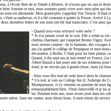
on, à l'école libre de la Trinité à Béziers. Je n'avais que six ans et demi. 
 frère Antoine et moi, nous sommes partis vivre avec mon père qui était
n nom est allemande. Mon grand-père s'appelait Von Trenck. Il était offic
'était sa maîtresse, et il a été contraint à quitter la Prusse. Arrivé à Lyo
es deux dernières lettres de son nom ont été mal transcrites. C'est ainsi
- Quand avez-vous retrouvé votre mère ?
* Je n'ai jamais cessé de la voir. Elle a refait sa 
cinéma charmant, qui s'appelait Benno Vigny. Avec lu
nous avions connue : de la fantaisie, des voyages à
ans j'ai quitté le collège de Perpignan et mon beau-
décoration, à Berlin. C'était pour lui faire plaisir, car
Quand, à dix-sept ans je suis rentré en France, j'ai
Albert Bausil a fait jouer une de ses relations pour
fond, je ne servais pas à grand-chose, mais j'ai bea
- Vous vous êtes tout de suite lancé dans la chanso
* Un soir, je vais au College Inn (L'Auberge du Co
Montparnasse, et j'y entends un pianiste de mon âg
remarquablement bien. J'étais émerveillé et je lui
lui. Pendant trois ans, nous avons joué dans les ca
notre talent. Sans me vanter, nous étions bons. A mon retour du service m