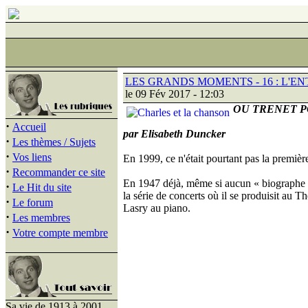
LES GRANDS MOMENTS - 16 : L'E
le 09 Fév 2017 - 12:03
OU TRENET P
·
Accueil
par Elisabeth Duncker
·
Les thèmes / Sujets
·
Vos liens
En 1999, ce n'était pourtant pas la première
·
Recommander ce site
En 1947 déjà, même si aucun « biographe » n
·
Le Hit du site
la série de concerts où il se produisit au Th
·
Le forum
Lasry au piano.
·
Les membres
·
Votre compte membre
Sa vie de 1913 à 2001