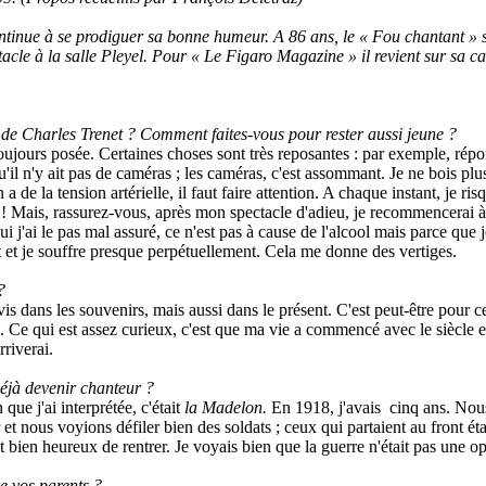
ontinue à se prodiguer sa bonne humeur. A 86 ans, le « Fou chantant » 
cle à la salle Pleyel. Pour « Le Figaro Magazine » il revient sur sa ca
t de Charles Trenet ? Comment faites-vous pour rester aussi jeune ?
oujours posée. Certaines choses sont très reposantes : par exemple, rép
u'il n'y ait pas de caméras ; les caméras, c'est assommant. Je ne bois plu
 de la tension artérielle, il faut faire attention. A chaque instant, je ris
 ! Mais, rassurez-vous, après mon spectacle d'adieu, je recommencerai à
ui j'ai le pas mal assuré, ce n'est pas à cause de l'alcool mais parce que 
t et je souffre presque perpétuellement. Cela me donne des vertiges.
?
 vis dans les souvenirs, mais aussi dans le présent. C'est peut-être pour c
. Ce qui est assez curieux, c'est que ma vie a commencé avec le siècle e
rriverai.
déjà devenir chanteur ?
que j'ai interprétée, c'était
la Madelon.
En 1918, j'avais cinq ans. Nou
 et nous voyions défiler bien des soldats ; ceux qui partaient au front é
t bien heureux de rentrer. Je voyais bien que la guerre n'était pas une op
e vos parents ?