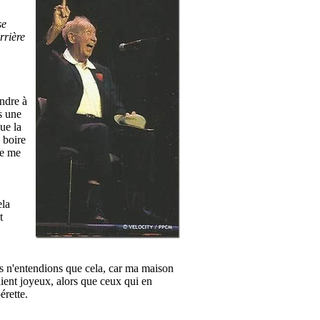
se
rrière
ondre à
s une
que la
 boire
je me
ela
t
s n'entendions que cela, car ma maison
taient joyeux, alors que ceux qui en
érette.