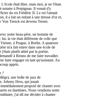
L'école était libre, mais moi, je ne l'étais
 notaire à Perpignan. Il venait d'y
ier du roi Frédéric II. Le roi l'aimait
n, il a fait un enfant à une tireuse d'or et,
 que Von Trenck est devenu Trenet.
vie avec notre beau-père, un homme de
i, la vie était différente de celle que
 Vienne, à Prague, à Berlin. A quatorze
père m'a fait entrer dans une école de
 j'étais plutôt attiré par la poésie.
 demandé à Benno de me faire travailler.
 me faire engager en tant qu'assistant. Au
ucoup appris.
n ?
llège), une boîte de jazz de
e, Johnny Hess, qui jouait
 ai immédiatement proposé de chanter avec
barets en duettistes. Nous vendions notre
ilitaire, j'ai dû me décider à chanter