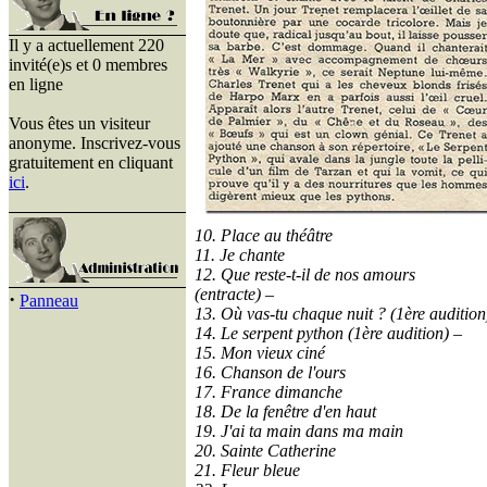
Il y a actuellement 220
invité(e)s et 0 membres
en ligne
Vous êtes un visiteur
anonyme. Inscrivez-vous
gratuitement en cliquant
ici
.
10. Place au théâtre
11. Je chante
12. Que reste-t-il de nos amours
(
entracte) –
·
Panneau
13. Où vas-tu chaque nuit ?
(1ère audition
14. Le serpent python
(1ère audition) –
15. Mon vieux ciné
16. Chanson de l'ours
17. France dimanche
18. De la fenêtre d'en haut
19. J'ai ta main dans ma main
20. Sainte Catherine
21. Fleur bleue