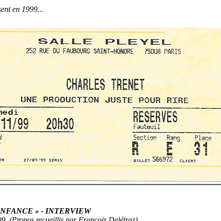
sent en 1999...
'ENFANCE » - INTERVIEW
. (Propos recueillis par François Delétraz)