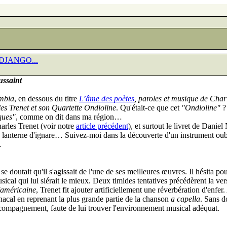
JANGO...
ssaint
mbia
, en dessous du titre
L’âme des poètes
, paroles et musique de Char
es Trenet et son Quartette Ondioline
. Qu'était-ce que cet
"Ondioline"
?
ques"
, comme on dit dans ma région…
harles Trenet (voir notre
article précédent
), et surtout le livret de Daniel
 ma lanterne d'ignare… Suivez-moi dans la découverte d'un instrument oub
…
 se doutait qu'il s'agissait de l'une de ses meilleures œuvres. Il hésita p
cal qui lui siérait le mieux. Deux timides tentatives précédèrent la ve
l'américaine
, Trenet fit ajouter artificiellement une réverbération d'enfer
acal en reprenant la plus grande partie de la chanson
a capella
. Sans d
ccompagnement, faute de lui trouver l'environnement musical adéquat.