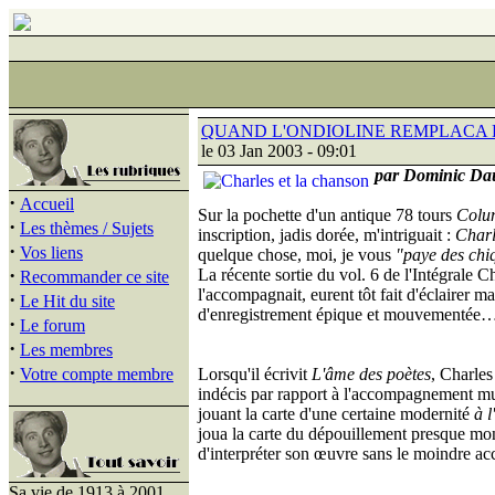
QUAND L'ONDIOLINE REMPLACA D
le 03 Jan 2003 - 09:01
par Dominic Dau
·
Accueil
Sur la pochette d'un antique 78 tours
Colu
·
Les thèmes / Sujets
inscription, jadis dorée, m'intriguait :
Charl
·
Vos liens
quelque chose, moi, je vous
"paye des chi
·
La récente sortie du vol. 6 de l'Intégrale C
Recommander ce site
l'accompagnait, eurent tôt fait d'éclairer
·
Le Hit du site
d'enregistrement épique et mouvementée
·
Le forum
·
Les membres
·
Votre compte membre
Lorsqu'il écrivit
L'âme des poètes
, Charles
indécis par rapport à l'accompagnement musi
jouant la carte d'une certaine modernité
à 
joua la carte du dépouillement presque mon
d'interpréter son œuvre sans le moindre a
Sa vie de 1913 à 2001