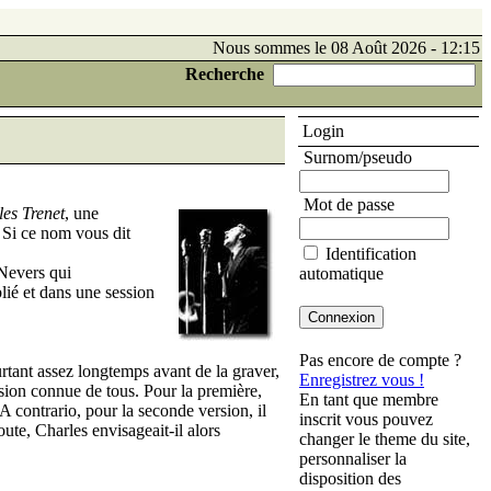
Nous sommes le 08 Août 2026 - 12:15
Recherche
Login
Surnom/pseudo
Mot de passe
les Trenet
, une
 Si ce nom vous dit
Identification
 Nevers qui
automatique
lié et dans une session
Pas encore de compte ?
ourtant assez longtemps avant de la graver,
Enregistrez vous !
rsion connue de tous. Pour la première,
En tant que membre
. A contrario, pour la seconde version, il
inscrit vous pouvez
oute, Charles envisageait-il alors
changer le theme du site,
personnaliser la
disposition des