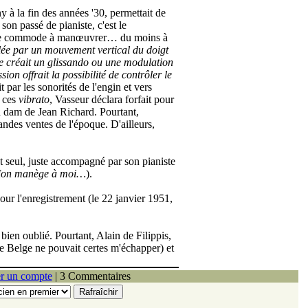
y à la fin des années '30, permettait de
 son passé de pianiste, c'est le
t guère commode à manœuvrer… du moins à
ôlée par un mouvement vertical du doigt
ge créait un glissando ou une modulation
ion offrait la possibilité de contrôler le
t par les sonorités de l'engin et vers
 ces
vibrato
, Vasseur déclara forfait pour
 dam de Jean Richard. Pourtant,
andes ventes de l'époque. D'ailleurs,
t seul, juste accompagné par son pianiste
on manège à moi…
).
 pour l'enregistrement (le 22 janvier 1951,
bien oublié. Pourtant, Alain de Filippis,
ue Belge ne pouvait certes m'échapper) et
r un compte
| 3 Commentaires