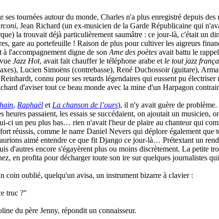
es tournées autour du monde, Charles n'a plus enregistré depuis des moi
rconi
, Jean Richard (un ex-musicien de la Garde Républicaine qui n'av
ue) la trouvait déjà particulièrement saumâtre : ce jour-là, c'était un d
es, gare au portefeuille ! Raison de plus pour cultiver les aigreurs fina
ant à l'accompagnement digne de son
Ame des poètes
avait battu le rappel
revue
Jazz Hot
, avait fait chauffer le téléphone arabe et
le tout jazz frança
t saxes), Lucien Simoëns (contrebasse), René Duchossoir (guitare), Arma
inhardt, connu pour ses retards légendaires qui eussent pu électriser u
 Richard d'aviser tout ce beau monde avec la mine d'un Harpagon contrain
hain
,
Raphaël
et
La chanson de l’ours
), il n'y avait guère de problème
 heures passaient, les essais se succédaient, on ajoutait un musicien, on 
celui-ci un peu plus bas… rien n'avait l'heur de plaire au chanteur qui co
 fort réussis, comme le narre Daniel Nevers qui déplore également que t
 aurions aimé entendre ce que fit Django ce jour-là… Prétextant un rend
uis d'autres encore s'égayèrent plus ou moins discrètement. La petite tr
ez, en profita pour décharger toute son ire sur quelques journalistes qui 
n coin oublié, quelqu'un avisa, un instrument bizarre à clavier :
ce truc ?"
ioline du père Jenny, répondit un connaisseur.