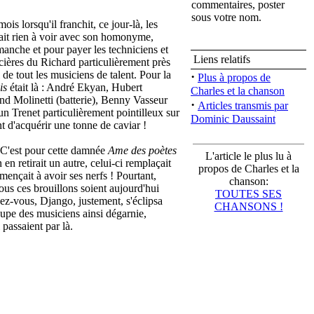
commentaires, poster
sous votre nom.
s lorsqu'il franchit, ce jour-là, les
ait rien à voir avec son homonyme,
imanche et pour payer les techniciens et
Liens relatifs
ncières du Richard particulièrement près
 de tout les musiciens de talent. Pour la
·
Plus à propos de
is
était là : André Ekyan, Hubert
Charles et la chanson
nd Molinetti (batterie), Benny Vasseur
·
Articles transmis par
n Trenet particulièrement pointilleux sur
Dominic Daussaint
t d'acquérir une tonne de caviar !
. C'est pour cette damnée
Ame des poètes
L'article le plus lu à
en retirait un autre, celui-ci remplaçait
propos de Charles et la
mmençait à avoir ses nerfs ! Pourtant,
chanson:
ous ces brouillons soient aujourd'hui
TOUTES SES
ez-vous, Django, justement, s'éclipsa
CHANSONS !
oupe des musiciens ainsi dégarnie,
passaient par là.