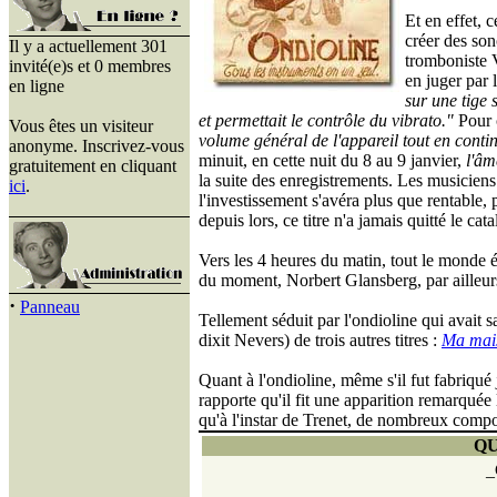
Et en effet, 
créer des son
Il y a actuellement 301
tromboniste 
invité(e)s et 0 membres
en juger par 
en ligne
sur une tige
et permettait le contrôle du vibrato."
Pour c
Vous êtes un visiteur
volume général de l'appareil tout en conti
anonyme. Inscrivez-vous
minuit, en cette nuit du 8 au 9 janvier,
l'âm
gratuitement en cliquant
la suite des enregistrements. Les musicien
ici
.
l'investissement s'avéra plus que rentable,
depuis lors, ce titre n'a jamais quitté le cat
Vers les 4 heures du matin, tout le monde ét
du moment, Norbert Glansberg, par ailleurs
·
Panneau
Tellement séduit par l'ondioline qui avait 
dixit Nevers) de trois autres titres :
Ma mai
Quant à l'ondioline, même s'il fut fabriqué
rapporte qu'il fit une apparition remarquée
qu'à l'instar de Trenet, de nombreux compo
QU
_