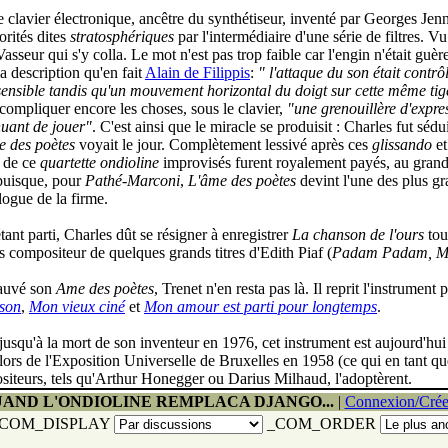
ce clavier électronique, ancêtre du synthétiseur, inventé par Georges Jenn
orités dites
stratosphériques
par l'intermédiaire d'une série de filtres. Vu
Vasseur qui s'y colla. Le mot n'est pas trop faible car l'engin n'étai
la description qu'en fait
Alain de Filippis
:
" l'attaque du son était contr
 sensible tandis qu'un mouvement horizontal du doigt sur cette même ti
ompliquer encore les choses, sous le clavier,
"une grenouillère d'express
nuant de jouer"
. C'est ainsi que le miracle se produisit : Charles fut sédui
e des poètes
voyait le jour. Complètement lessivé après ces
glissando
et
s de ce
quartette ondioline
improvisés furent royalement payés, au grand
 puisque, pour
Pathé-Marconi
,
L'âme des poètes
devint l'une des plus gr
alogue de la firme.
ant parti, Charles dût se résigner à enregistrer
La chanson de l'ours
tou
 compositeur de quelques grands titres d'Edith Piaf (
Padam Padam, M
sauvé son
Ame des poètes
, Trenet n'en resta pas là. Il reprit l'instrument
son
,
Mon vieux ciné
et
Mon amour est parti pour longtemps
.
 jusqu'à la mort de son inventeur en 1976, cet instrument est aujourd'hui 
 lors de l'Exposition Universelle de Bruxelles en 1958 (ce qui en tant q
siteurs, tels qu'Arthur Honegger ou Darius Milhaud, l'adoptèrent.
AND L'ONDIOLINE REMPLACA DJANGO...
|
Connexion/Crée
COM_DISPLAY
_COM_ORDER