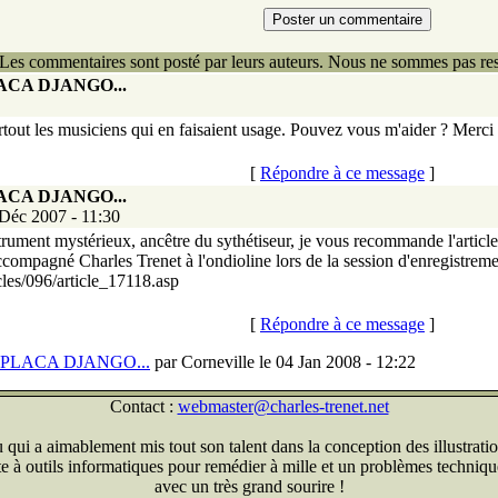
Les commentaires sont posté par leurs auteurs. Nous ne sommes pas res
CA DJANGO...
surtout les musiciens qui en faisaient usage. Pouvez vous m'aider ? Merci
[
Répondre à ce message
]
CA DJANGO...
 Déc 2007 - 11:30
strument mystérieux, ancêtre du sythétiseur, je vous recommande l'arti
mpagné Charles Trenet à l'ondioline lors de la session d'enregistremen
les/096/article_17118.asp
[
Répondre à ce message
]
PLACA DJANGO...
par Corneville le 04 Jan 2008 - 12:22
Contact :
webmaster@charles-trenet.net
qui a aimablement mis tout son talent dans la conception des illustratio
ite à outils informatiques pour remédier à mille et un problèmes technique
avec un très grand sourire !