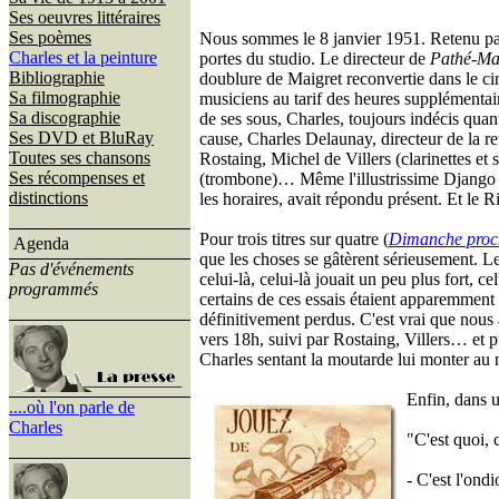
Ses oeuvres littéraires
Ses poèmes
Nous sommes le 8 janvier 1951. Retenu par s
Charles et la peinture
portes du studio. Le directeur de
Pathé-Ma
Bibliographie
doublure de Maigret reconvertie dans le cirq
Sa filmographie
musiciens au tarif des heures supplémentair
Sa discographie
de ses sous, Charles, toujours indécis qu
Ses DVD et BluRay
cause, Charles Delaunay, directeur de la 
Toutes ses chansons
Rostaing, Michel de Villers (clarinettes e
Ses récompenses et
(trombone)… Même l'illustrissime Django Re
distinctions
les horaires, avait répondu présent. Et le
Pour trois titres sur quatre (
Dimanche proc
Agenda
que les choses se gâtèrent sérieusement. Les
Pas d'événements
celui-là, celui-là jouait un peu plus fort, 
programmés
certains de ces essais étaient apparemment
définitivement perdus. C'est vrai que nous
vers 18h, suivi par Rostaing, Villers… et p
Charles sentant la moutarde lui monter au n
Enfin, dans u
....où l'on parle de
Charles
"C'est quoi, 
- C'est l'ond