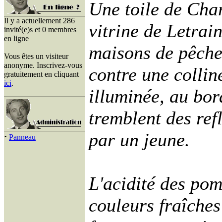
Une toile de Char
Il y a actuellement 286
vitrine de Letrain
invité(e)s et 0 membres
en ligne
maisons de pêcheu
Vous êtes un visiteur
anonyme. Inscrivez-vous
contre une colli
gratuitement en cliquant
ici
.
illuminée, au bor
tremblent des ref
par un jeune.
·
Panneau
L'acidité des pom
couleurs fraîches