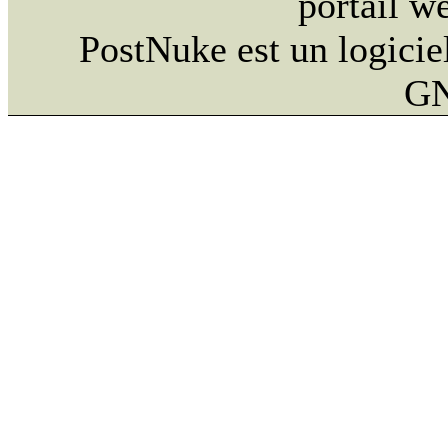
portail w
PostNuke est un logiciel
GN