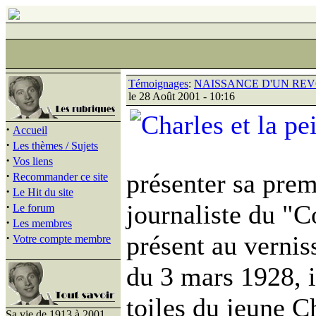
Témoignages
:
NAISSANCE D'UN RE
le 28 Août 2001 - 10:16
·
Accueil
·
Les thèmes / Sujets
·
Vos liens
·
présenter sa prem
Recommander ce site
·
Le Hit du site
·
journaliste du "C
Le forum
·
Les membres
·
présent au verni
Votre compte membre
du 3 mars 1928, i
toiles du jeune C
Sa vie de 1913 à 2001