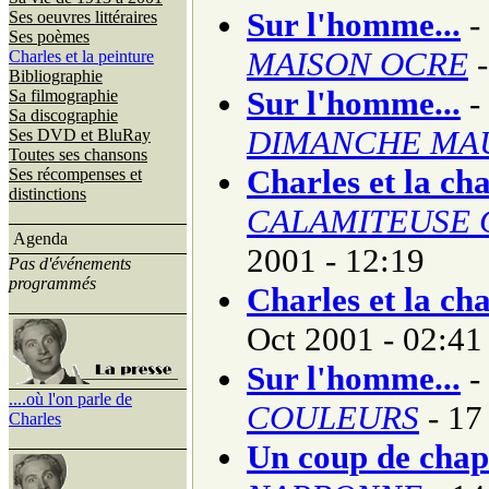
Sur l'homme...
-
Ses oeuvres littéraires
Ses poèmes
MAISON OCRE
-
Charles et la peinture
Bibliographie
Sur l'homme...
-
Sa filmographie
Sa discographie
DIMANCHE MA
Ses DVD et BluRay
Toutes ses chansons
Charles et la ch
Ses récompenses et
distinctions
CALAMITEUSE 
Agenda
2001 - 12:19
Pas d'événements
programmés
Charles et la ch
Oct 2001 - 02:41
Sur l'homme...
-
....où l'on parle de
COULEURS
- 17
Charles
Un coup de cha