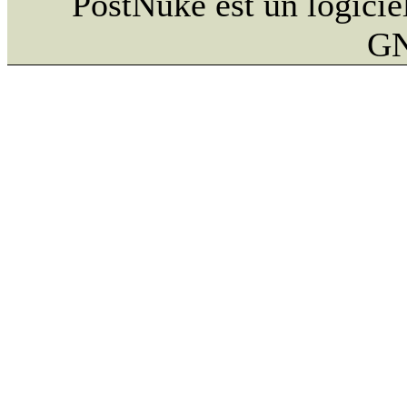
PostNuke est un logiciel
GN