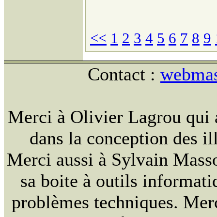
<<
1
2
3
4
5
6
7
8
9
Contact :
webmast
Merci à Olivier Lagrou qui 
dans la conception des ill
Merci aussi à Sylvain Massou
sa boite à outils informat
problèmes techniques. Merc