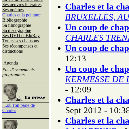
Charles et la ch
Ses oeuvres littéraires
Ses poèmes
BRUXELLES, AU
Charles et la peinture
Bibliographie
Un coup de cha
Sa filmographie
Sa discographie
CHARLES TREN
Ses DVD et BluRay
Toutes ses chansons
Un coup de cha
Ses récompenses et
distinctions
12:13
Agenda
Un coup de cha
Pas d'événements
programmés
KERMESSE DE 
- 12:09
Charles et la ch
....où l'on parle de
Sept 2012 - 10:3
Charles
Charles et la ch