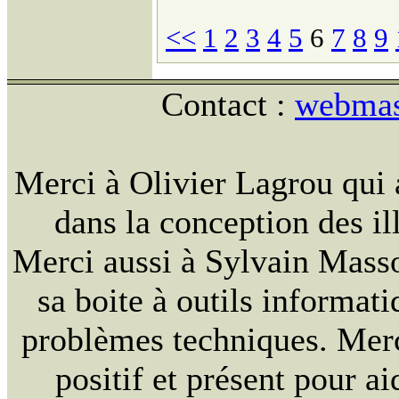
<<
1
2
3
4
5
6
7
8
9
Contact :
webmast
Merci à Olivier Lagrou qui 
dans la conception des ill
Merci aussi à Sylvain Massou
sa boite à outils informat
problèmes techniques. Merc
positif et présent pour ai