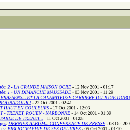
tée
:
2 - LA GRANDE MAISON OCRE
- 12 Nov 2001 - 01:17
tée
:
1 - UN DIMANCHE MAUSSADE
- 03 Nov 2001 - 11:29
 BRASSENS... ET LA CALAMITEUSE CARRIERE DU JUGE DUBO
TROUBADOUR !
- 22 Oct 2001 - 02:41
NT HAUT EN COULEURS
- 17 Oct 2001 - 12:03
T - TRENET, ROUEN - NARBONNE
- 14 Oct 2001 - 01:39
PARLE DE TRENET...
- 11 Oct 2001 - 01:08
ges
:
DERNIER ALBUM... CONFERENCE DE PRESSE
- 08 Oct 200
ces
:
BIBLIOGRAPHIE DE SES OEUVRES
- 05 Oct 2001 - 01:10