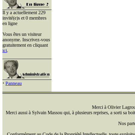
Il y a actuellement 229
invité(e)s et 0 membres
en ligne
Vous êtes un visiteur
anonyme. Inscrivez-vous
gratuitement en cliquant
ici
.
·
Panneau
Merci à Olivier Lagrou 
Merci aussi à Sylvain Massou qui, à plusieurs reprises, a sorti sa bo
Nos part
Conformément au Code de la Propriété Intellectuelle, toute exploitati