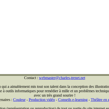
Contact :
webmaster@charles-trenet.net
qui a aimablement mis tout son talent dans la conception des illustratio
ite à outils informatiques pour remédier à mille et un problèmes technique
avec un très grand sourire !
enaires :
Couleur
-
Production vidéo
-
Conseils e-learning
-
Théâtre en e
on (représentation ou reproduction) de tout ou partie du site internet est