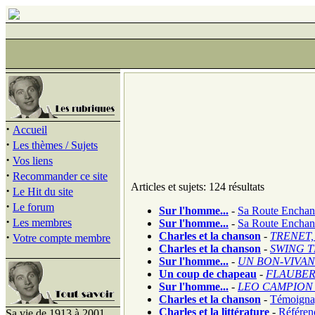
·
Accueil
·
Les thèmes / Sujets
·
Vos liens
·
Recommander ce site
Articles et sujets: 124 résultats
·
Le Hit du site
·
Le forum
Sur l'homme...
-
Sa Route Enchan
·
Les membres
Sur l'homme...
-
Sa Route Enchan
·
Charles et la chanson
-
TRENET,
Votre compte membre
Charles et la chanson
-
SWING 
Sur l'homme...
-
UN BON-VIVA
Un coup de chapeau
-
FLAUBER
Sur l'homme...
-
LEO CAMPION 
Charles et la chanson
-
Témoigna
Charles et la littérature
-
Référen
Sa vie de 1913 à 2001