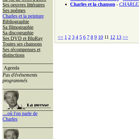
Charles et la chanson
-
CHARLES
Ses oeuvres littéraires
Ses poèmes
Charles et la peinture
Bibliographie
Sa filmographie
Sa discographie
<<
1
2
3
4
5
6
7
8
9
10
11
12
13
>>
Ses DVD et BluRay
Toutes ses chansons
Ses récompenses et
distinctions
Agenda
Pas d'événements
programmés
....où l'on parle de
Charles