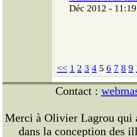
Déc 2012 - 11:19
<<
1
2
3
4
5
6
7
8
9
Contact :
webmast
Merci à Olivier Lagrou qui 
dans la conception des ill