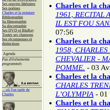
Charles et la ch
Ses oeuvres littéraires
Ses poèmes
1961, RECITAL 
Charles et la peinture
Bibliographie
IL EST FOU SA
Sa filmographie
Sa discographie
07:56
Ses DVD et BluRay
Toutes ses chansons
Charles et la ch
Ses récompenses et
distinctions
1958, CHARLES
Agenda
CHEVALIER - M
Pas d'événements
programmés
POMME.
- 03 Av
Charles et la ch
CHARLES TREN
....où l'on parle de
L’OLYMPIA
- 01
Charles
Charles et la ch