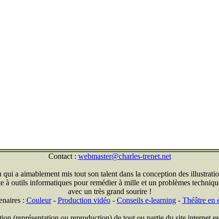
Contact :
webmaster@charles-trenet.net
qui a aimablement mis tout son talent dans la conception des illustratio
ite à outils informatiques pour remédier à mille et un problèmes technique
avec un très grand sourire !
enaires :
Couleur
-
Production vidéo
-
Conseils e-learning
-
Théâtre en e
on (représentation ou reproduction) de tout ou partie du site internet est