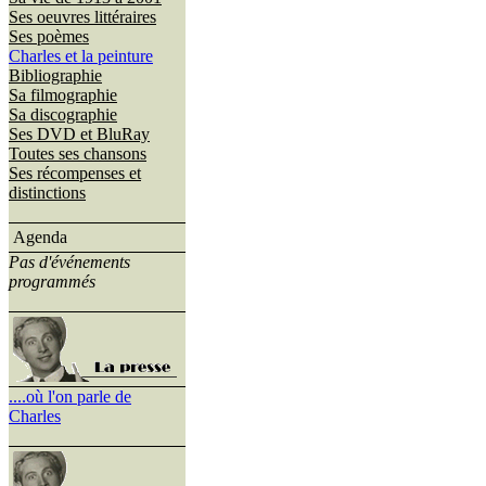
Ses oeuvres littéraires
Ses poèmes
Charles et la peinture
Bibliographie
Sa filmographie
Sa discographie
Ses DVD et BluRay
Toutes ses chansons
Ses récompenses et
distinctions
Agenda
Pas d'événements
programmés
....où l'on parle de
Charles