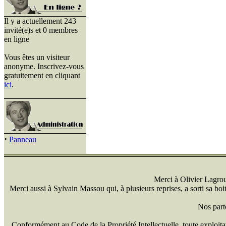
Il y a actuellement 243
invité(e)s et 0 membres
en ligne
Vous êtes un visiteur
anonyme. Inscrivez-vous
gratuitement en cliquant
ici
.
·
Panneau
Merci à Olivier Lagrou 
Merci aussi à Sylvain Massou qui, à plusieurs reprises, a sorti sa bo
Nos part
Conformément au Code de la Propriété Intellectuelle, toute exploitati