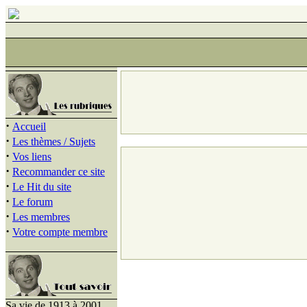
·
Accueil
·
Les thèmes / Sujets
·
Vos liens
·
Recommander ce site
·
Le Hit du site
·
Le forum
·
Les membres
·
Votre compte membre
Sa vie de 1913 à 2001