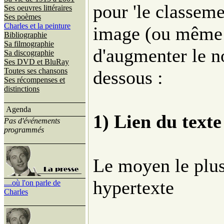
pour 'le classeme
Ses oeuvres littéraires
Ses poèmes
Charles et la peinture
image (ou même u
Bibliographie
Sa filmographie
d'augmenter le n
Sa discographie
Ses DVD et BluRay
Toutes ses chansons
dessous :
Ses récompenses et
distinctions
Agenda
1) Lien du texte
Pas d'événements
programmés
Le moyen le plus 
hypertexte
....où l'on parle de
Charles