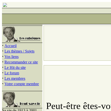
·
Accueil
·
Les thèmes / Sujets
·
Vos liens
·
Recommander ce site
·
Le Hit du site
·
Le forum
·
Les membres
·
Votre compte membre
Peut-être êtes-v
Sa vie de 1913 à 2001