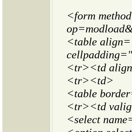
<form method=
op=modload&
<table align=
cellpadding=
<tr><td alig
<tr><td>
<table border
<tr><td vali
<select name