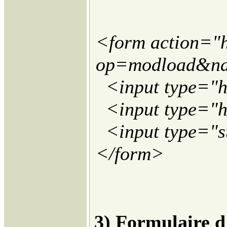
<form action="ht
op=modload&na
<input type="h
<input type="h
<input type="su
</form>
3) Formulaire d