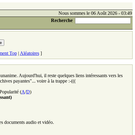
Nous sommes le 06 Août 2026 - 03:49
Recherche
ment Top
|
Aléatoires
]
anime. Aujourd'hui, il reste quelques liens intéressants vers les
chives payantes"... voire à la trappe :-(((
 Popularité (
A
/
D
)
ssant)
es documents audio et vidéo.