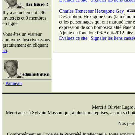
Charles Trenet sur Hexagone Gay
Il y a actuellement 296
Description: Hexagone Gay (la mémoire
invité(e)s et 0 membres
et les personnages qui ont marqué leur é
en ligne
expression de son homosexualité étaient 
Ajouté en fonction: 06-Août-2012 hits:
Vous êtes un visiteur
Evaluez ce site
|
Signaler les liens cassé
anonyme. Inscrivez-vous
gratuitement en cliquant
ici
.
·
Panneau
Merci à Olivier Lagrou 
Merci aussi à Sylvain Massou qui, à plusieurs reprises, a sorti sa bo
Nos part
Conformément au Code de la Propriété Intellectuelle, toute exploitati