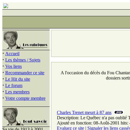
·
Accueil
·
Les thèmes / Sujets
·
Vos liens
·
Recommander ce site
A l'occasion du décès du Fou Chantant,
dossiers sort
·
Le Hit du site
·
Le forum
·
Les membres
·
Votre compte membre
Charles Trenet meurt à 87 ans
Description: Le Québec n'a pas oublié T
Ajouté en fonction: 08-Août-2001 hits:
Evaluez ce site
|
Signaler les liens cassé
Sa vie de 1913 à 2001