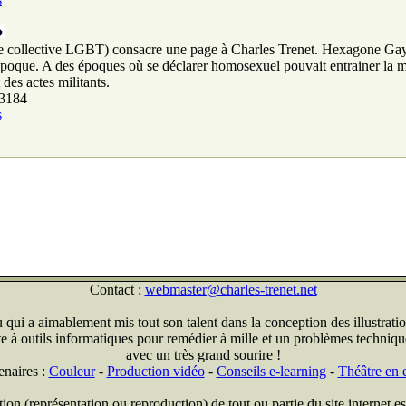
 collective LGBT) consacre une page à Charles Trenet. Hexagone Gay p
poque. A des époques où se déclarer homosexuel pouvait entrainer la mor
des actes militants.
 3184
s
Contact :
webmaster@charles-trenet.net
qui a aimablement mis tout son talent dans la conception des illustratio
ite à outils informatiques pour remédier à mille et un problèmes technique
avec un très grand sourire !
enaires :
Couleur
-
Production vidéo
-
Conseils e-learning
-
Théâtre en e
on (représentation ou reproduction) de tout ou partie du site internet est