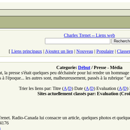
Charles Trenet -- Liens web
[
Liens principaux
|
Ajoutez un lien
|
Nouveau
|
Populaire
|
Classe
Categorie:
Début
/ Presse - Média
 la presse s'était quelques peu déchainée pour lui rendre un hommage un
is à l'époque... les autres sont, malheureusement, passés à la rubrique "ar
Trier les liens par: Titre (
A
/
D
) Date (
A
/
D
) Evaluation (
A
/
D
)
Sites actuellement classés par: Evaluation (Croi
renet. Radio-Canada lui consacre un article, quelques photos et quelqu
 4176
s