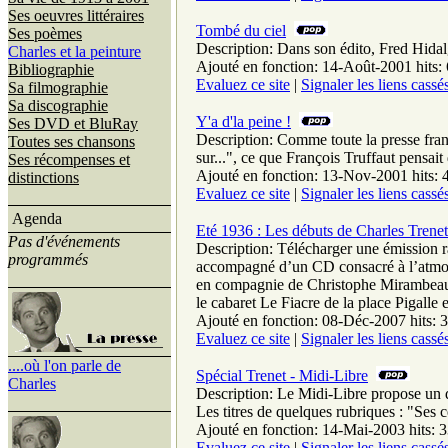
Ses oeuvres littéraires
Tombé du ciel
Ses poèmes
Description: Dans son édito, Fred Hidalg
Charles et la peinture
Ajouté en fonction: 14-Août-2001 hits:
Bibliographie
Evaluez ce site
|
Signaler les liens cassé
Sa filmographie
Sa discographie
Y'a d'la peine !
Ses DVD et BluRay
Description: Comme toute la presse franç
Toutes ses chansons
sur...", ce que François Truffaut pensait d
Ses récompenses et
Ajouté en fonction: 13-Nov-2001 hits: 
distinctions
Evaluez ce site
|
Signaler les liens cassé
Agenda
Eté 1936 : Les débuts de Charles Trenet
Pas d'événements
Description: Télécharger une émission 
programmés
accompagné d’un CD consacré à l’atmosp
en compagnie de Christophe Mirambeau les
le cabaret Le Fiacre de la place Pigalle 
Ajouté en fonction: 08-Déc-2007 hits: 
Evaluez ce site
|
Signaler les liens cassé
....où l'on parle de
Spécial Trenet - Midi-Libre
Charles
Description: Le Midi-Libre propose un dos
Les titres de quelques rubriques : "Ses
Ajouté en fonction: 14-Mai-2003 hits: 
Evaluez ce site
|
Signaler les liens cassé