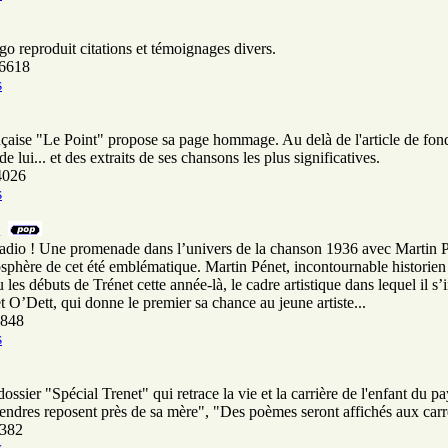
o reproduit citations et témoignages divers.
 6618
s
aise "Le Point" propose sa page hommage. Au delà de l'article de fond, d
e lui... et des extraits de ses chansons les plus significatives.
4026
s
radio ! Une promenade dans l’univers de la chanson 1936 avec Martin P
hère de cet été emblématique. Martin Pénet, incontournable historien 
 débuts de Trénet cette année-là, le cadre artistique dans lequel il s’
et O’Dett, qui donne le premier sa chance au jeune artiste...
3848
s
sier "Spécial Trenet" qui retrace la vie et la carrière de l'enfant du pa
 cendres reposent près de sa mère", "Des poèmes seront affichés aux car
3382
s