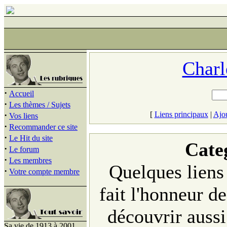
Charl
·
Accueil
·
Les thèmes / Sujets
·
[
Liens principaux
|
Ajou
Vos liens
·
Recommander ce site
·
Le Hit du site
Cate
·
Le forum
·
Les membres
Quelques liens
·
Votre compte membre
fait l'honneur de
découvrir aussi
Sa vie de 1913 à 2001