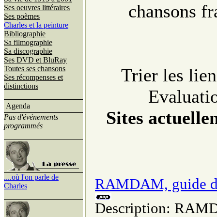
chansons fr
Ses oeuvres littéraires
Ses poèmes
Charles et la peinture
Bibliographie
Sa filmographie
Sa discographie
Ses DVD et BluRay
Toutes ses chansons
Trier les lien
Ses récompenses et
distinctions
Evaluatio
Agenda
Sites actuelle
Pas d'événements
programmés
....où l'on parle de
RAMDAM, guide de l
Charles
Description: RAMDA