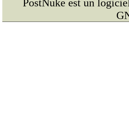
PostNuke est un logiciel
GN