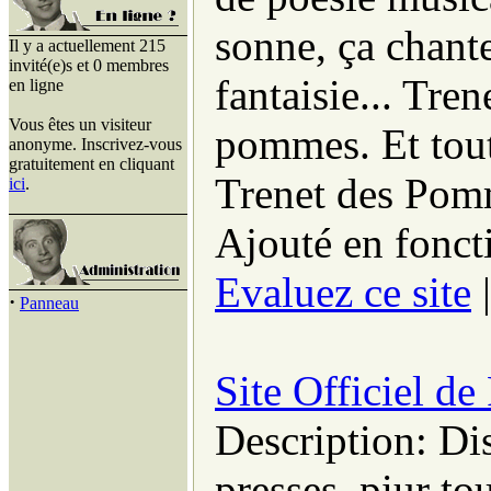
sonne, ça chante
Il y a actuellement 215
invité(e)s et 0 membres
fantaisie... Tre
en ligne
Vous êtes un visiteur
pommes. Et tout
anonyme. Inscrivez-vous
gratuitement en cliquant
Trenet des Pomm
ici
.
Ajouté en fonct
Evaluez ce site
·
Panneau
Site Officiel 
Description: Di
presses, piur to