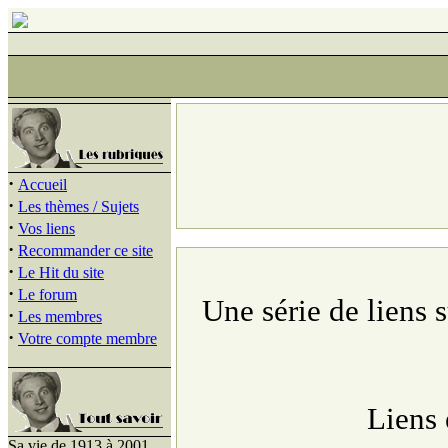
·
Accueil
·
Les thèmes / Sujets
·
Vos liens
·
Recommander ce site
·
Le Hit du site
·
Le forum
Une série de liens 
·
Les membres
·
Votre compte membre
Liens
Sa vie de 1913 à 2001