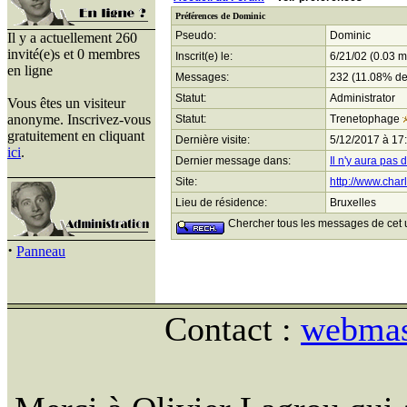
Préférences de Dominic
Pseudo:
Dominic
Il y a actuellement 260
invité(e)s et 0 membres
Inscrit(e) le:
6/21/02 (0.03 m
en ligne
Messages:
232 (11.08% de
Statut:
Administrator
Vous êtes un visiteur
anonyme. Inscrivez-vous
Statut:
Trenetophage
gratuitement en cliquant
Dernière visite:
5/12/2017 à 17
ici
.
Dernier message dans:
Il n'y aura pas 
Site:
http://www.charl
Lieu de résidence:
Bruxelles
Chercher tous les messages de cet ut
·
Panneau
Contact :
webmast