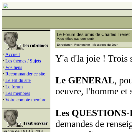
Le Forum des amis de Charles Trenet
Vous n'êtes pas connecté
Enregistrer
|
Rechercher
|
Messages du Jour
·
Accueil
Y'a d'la joie ! Trois
·
Les thèmes / Sujets
·
Vos liens
·
Recommander ce site
Le GENERAL
, po
·
Le Hit du site
·
Le forum
oeuvre, l'homme et s
·
Les membres
·
Votre compte membre
Les QUESTIONS
demandes de renseig
Sa vie de 1913 à 2001