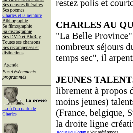
restez polis et courto
Ses oeuvres littéraires
Ses poèmes
Charles et la peinture
Bibliographie
CHARLES AU QU
Sa filmographie
Sa discographie
"La Belle Province".
Ses DVD et BluRay
Toutes ses chansons
nombreux séjours du
Ses récompenses et
distinctions
temps sec", il arpent
Agenda
Pas d'événements
JEUNES TALENTS
programmés
librement à propos d
moins jeunes) talent
....où l'on parle de
(France, belgique, S
Charles
la droite ligne créat
Accueil du Forum
> Voir préférences