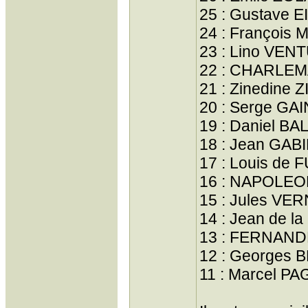
25 : Gustave E
24 : François
23 : Lino VEN
22 : CHARLE
21 : Zinedine 
20 : Serge G
19 : Daniel B
18 : Jean GAB
17 : Louis de
16 : NAPOLE
15 : Jules VE
14 : Jean de 
13 : FERNAND
12 : Georges
11 : Marcel P