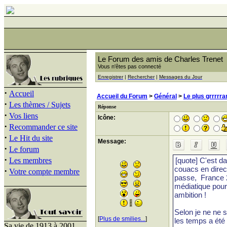
Le Forum des amis de Charles Trenet
Vous n'êtes pas connecté
Enregistrer
|
Rechercher
|
Messages du Jour
·
Accueil
Accueil du Forum
>
Général
>
Le plus grrrrra
·
Les thèmes / Sujets
Réponse
·
Vos liens
Icône:
·
Recommander ce site
·
Le Hit du site
Message:
·
Le forum
·
Les membres
·
Votre compte membre
[
Plus de smilies...
]
Sa vie de 1913 à 2001