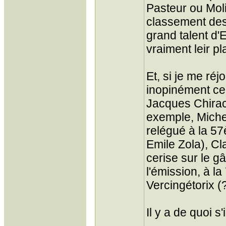
Pasteur ou Mol
classement des 
grand talent d'E
vraiment leir p
Et, si je me ré
inopinément ce
Jacques Chirac
exemple, Miche
relégué à la 5
Emile Zola), C
cerise sur le g
l'émission, à l
Vercingétorix (
Il y a de quoi s'