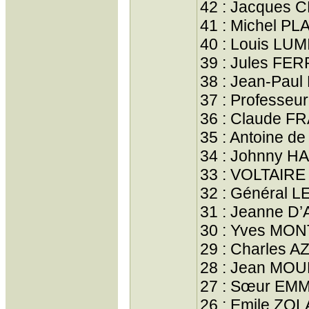
42 : Jacques 
41 : Michel PL
40 : Louis LU
39 : Jules FE
38 : Jean-Pa
37 : Professeu
36 : Claude F
35 : Antoine 
34 : Johnny H
33 : VOLTAIRE
32 : Général 
31 : Jeanne D
30 : Yves MO
29 : Charles
28 : Jean MOU
27 : Sœur E
26 : Emile ZOL