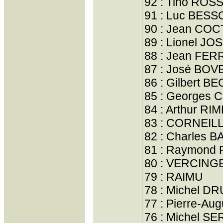
92 : Tino ROSS
91 : Luc BES
90 : Jean CO
89 : Lionel JO
88 : Jean FER
87 : José BOV
86 : Gilbert B
85 : Georges
84 : Arthur R
83 : CORNEIL
82 : Charles 
81 : Raymond
80 : VERCING
79 : RAIMU
78 : Michel 
77 : Pierre-A
76 : Michel S