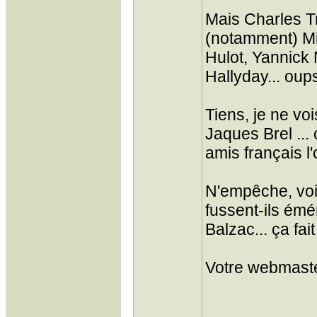
Mais Charles T
(notamment) Mic
Hulot, Yannic
Hallyday... oups
Tiens, je ne v
Jaques Brel ... 
amis français l
N'empêche, voir
fussent-ils émé
Balzac... ça fai
Votre webmaste