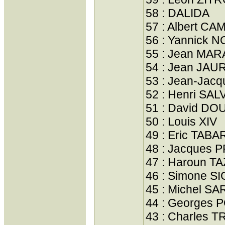
58 : DALIDA
57 : Albert C
56 : Yannick 
55 : Jean MAR
54 : Jean JAU
53 : Jean-Ja
52 : Henri SA
51 : David DO
50 : Louis XIV
49 : Eric TABA
48 : Jacques
47 : Haroun T
46 : Simone 
45 : Michel S
44 : Georges
43 : Charles 