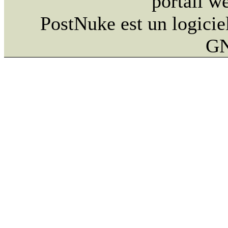
portail w
PostNuke est un logiciel
GN