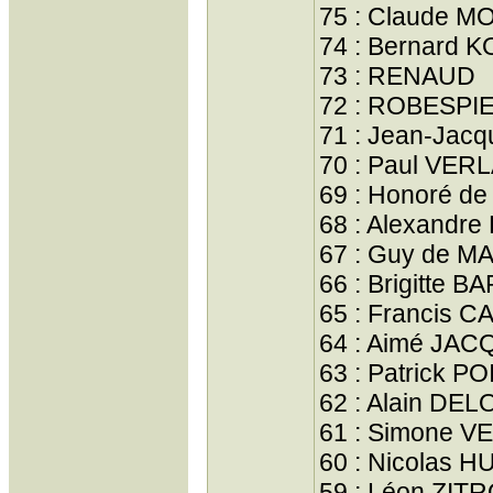
75 : Claude 
74 : Bernard
73 : RENAUD
72 : ROBESPI
71 : Jean-Ja
70 : Paul VER
69 : Honoré d
68 : Alexandr
67 : Guy de 
66 : Brigitte 
65 : Francis 
64 : Aimé JA
63 : Patrick 
62 : Alain DEL
61 : Simone VE
60 : Nicolas 
59 : Léon ZIT