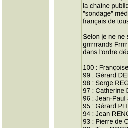
la chaîne publi
"sondage" médi
français de tou
Selon je ne ne 
grrrrrands Frrrr
dans l'ordre dé
100 : Françoi
99 : Gérard D
98 : Serge RE
97 : Catherin
96 : Jean-Pau
95 : Gérard PH
94 : Jean REN
93 : Pierre d