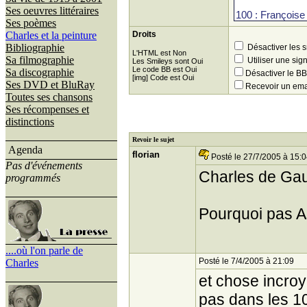
Ses oeuvres littéraires
Ses poèmes
Charles et la peinture
Droits
Bibliographie
Désactiver les 
L'HTML est Non
Sa filmographie
Utiliser une sig
Les Smileys sont Oui
Le code BB est Oui
Sa discographie
Désactiver le 
[img] Code est Oui
Ses DVD et BluRay
Recevoir un ema
Toutes ses chansons
Ses récompenses et
distinctions
Revoir le sujet
Agenda
florian
Posté le 27/7/2005 à 15:
Pas d'événements
Charles de Gau
programmés
Pourquoi pas A
....où l'on parle de
Posté le 7/4/2005 à 21:09
Charles
et chose incro
pas dans les 10