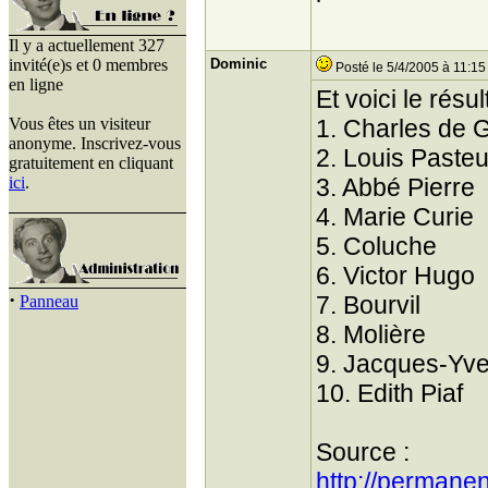
Il y a actuellement 327
invité(e)s et 0 membres
Dominic
Posté le 5/4/2005 à 11:15
en ligne
Et voici le résult
Vous êtes un visiteur
1. Charles de 
anonyme. Inscrivez-vous
2. Louis Pasteu
gratuitement en cliquant
ici
.
3. Abbé Pierre
4. Marie Curie
5. Coluche
6. Victor Hugo
·
7. Bourvil
Panneau
8. Molière
9. Jacques-Yv
10. Edith Piaf
Source :
http://permane