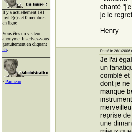
chanté "j'e
Il y a actuellement 191
je le regre
invité(e)s et 0 membres
en ligne
Henry
Vous êtes un visiteur
anonyme. Inscrivez-vous
gratuitement en cliquant
ici
.
Posté le 26/1/2006 
Je l'ai éga
un fanatiq
comblé et 
·
Panneau
dont je ne 
manque be
instrumenta
merveilleu
reprise de
une dimans
mieux que 