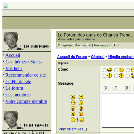
Le Forum des amis de Charles Trenet
Vous n'êtes pas connecté
Enregistrer
|
Rechercher
|
Messages du Jour
·
Accueil
Accueil du Forum
>
Général
>
Higelin enchan
·
Les thèmes / Sujets
Réponse
·
Vos liens
Icône:
·
Recommander ce site
·
Le Hit du site
Message:
·
Le forum
·
Les membres
·
Votre compte membre
[
Plus de smilies...
]
Sa vie de 1913 à 2001