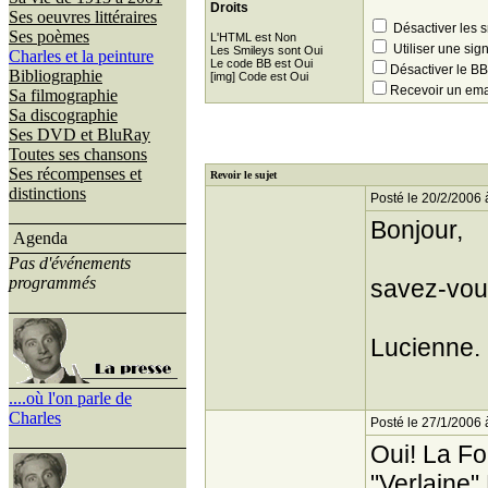
Droits
Ses oeuvres littéraires
Désactiver les 
Ses poèmes
L'HTML est Non
Utiliser une sig
Les Smileys sont Oui
Charles et la peinture
Le code BB est Oui
Désactiver le 
Bibliographie
[img] Code est Oui
Recevoir un ema
Sa filmographie
Sa discographie
Ses DVD et BluRay
Toutes ses chansons
Ses récompenses et
Revoir le sujet
distinctions
Posté le 20/2/2006 
Bonjour,
Agenda
Pas d'événements
programmés
savez-vous
Lucienne.
....où l'on parle de
Charles
Posté le 27/1/2006 
Oui! La Fo
"Verlaine" 