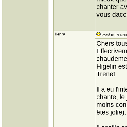
chanter av
vous dacco
Henry
Posté le 1/11/20
Chers tou
Effecrivem
chaudeme
Higelin es
Trenet.
Il a eu l'
chante, le
moins con
êtes jolie).