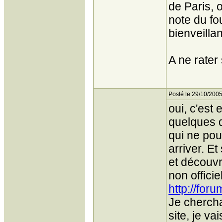
de Paris, 
note du fo
bienveillan
A ne rater
Posté le 29/10/2005
oui, c'est 
quelques d
qui ne pour
arriver. E
et découvri
non officie
http://for
Je chercha
site, je v