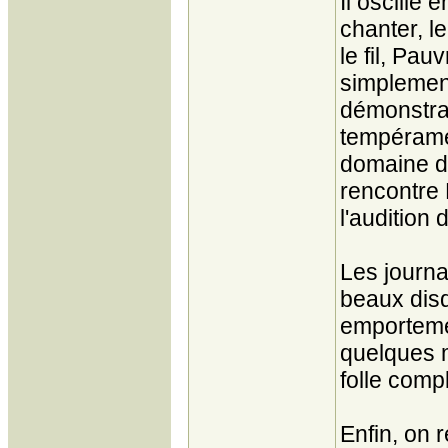
Il oscille 
chanter, le
le fil, Pa
simplement
démonstrat
tempéramen
domaine de
rencontre H
l'audition
Les journa
beaux disq
emportemen
quelques 
folle compl
Enfin, on 