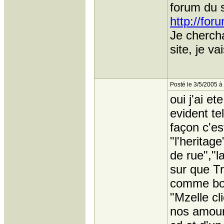
forum du si
http://fo
Je chercha
site, je v
Posté le 3/5/2005 à
oui j'ai e
evident te
façon c'es
"l'heritag
de rue","l
sur que Tr
comme bon
"Mzelle cli
nos amours