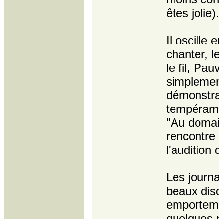
êtes jolie).
Il oscille 
chanter, le
le fil, Pa
simplement
démonstrat
tempéramen
"Au domain
rencontre H
l'audition
Les journa
beaux disq
emportemen
quelques 