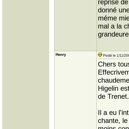
reprise de
donné une 
méme mieu
mal a la c
grandeure
Henry
Posté le 1/11/20
Chers tou
Effecrivem
chaudeme
Higelin es
de Trenet.
Il a eu l'
chante, le
moins con