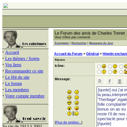
Le Forum des amis de Charles Trenet
Vous n'êtes pas connecté
Enregistrer
|
Rechercher
|
Messages du Jour
·
Accueil
Accueil du Forum
>
Général
>
Higelin enchan
·
Les thèmes / Sujets
Réponse
·
Vos liens
Icône:
·
Recommander ce site
·
Le Hit du site
Message:
·
Le forum
·
Les membres
·
Votre compte membre
[
Plus de smilies...
]
Sa vie de 1913 à 2001