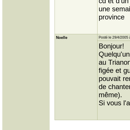
cd et d'un
une semai
province
Noelle
Posté le 29/4/2005 
Bonjour!
Quelqu'un 
au Triano
figée et g
pouvait re
de chanter
même).
Si vous l