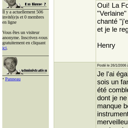
Oui! La F
Il y a actuellement 506
"Verlaine"
invité(e)s et 0 membres
chanté "j'e
en ligne
et je le r
Vous êtes un visiteur
anonyme. Inscrivez-vous
gratuitement en cliquant
Henry
ici
.
Posté le 26/1/2006 
Je l'ai ég
·
Panneau
sois un fa
été comblé
dont je ne
manque be
instrument
merveille