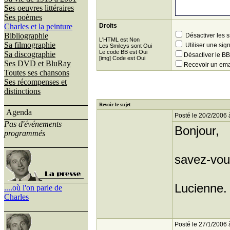
Ses oeuvres littéraires
Ses poèmes
Charles et la peinture
Droits
Bibliographie
Désactiver les 
L'HTML est Non
Sa filmographie
Utiliser une sig
Les Smileys sont Oui
Le code BB est Oui
Sa discographie
Désactiver le 
[img] Code est Oui
Ses DVD et BluRay
Recevoir un ema
Toutes ses chansons
Ses récompenses et
distinctions
Revoir le sujet
Agenda
Posté le 20/2/2006 
Pas d'événements
Bonjour,
programmés
savez-vous
Lucienne.
....où l'on parle de
Charles
Posté le 27/1/2006 