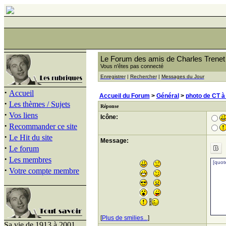
Le Forum des amis de Charles Trenet
Vous n'êtes pas connecté
Enregistrer
|
Rechercher
|
Messages du Jour
·
Accueil
Accueil du Forum
>
Général
>
photo de CT à
·
Les thèmes / Sujets
Réponse
·
Vos liens
Icône:
·
Recommander ce site
·
Le Hit du site
Message:
·
Le forum
·
Les membres
·
Votre compte membre
[
Plus de smilies...
]
Sa vie de 1913 à 2001