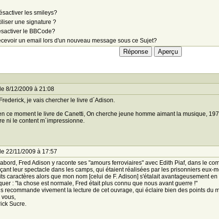
sactiver les smileys?
iliser une signature ?
sactiver le BBCode?
cevoir un email lors d'un nouveau message sous ce Sujet?
le 8/12/2009 à 21:08
Frederick, je vais chercher le livre d´Adison.
 en ce moment le livre de Canetti, On cherche jeune homme aimant la musique, 1978. 
ure ni le content m´impressionne.
le 22/11/2009 à 17:57
'abord, Fred Adison y raconte ses "amours ferroviaires" avec Edith Piaf, dans le compa
ant leur spectacle dans les camps, qui étaient réalisées par les prisonniers eux-m
its caractères alors que mon nom [celui de F. Adison] s'étalait avantageusement en têt
uer : "la chose est normale, Fred était plus connu que nous avant guerre !"
s recommande vivement la lecture de cet ouvrage, qui éclaire bien des points du m
 vous,
ick Sucre.