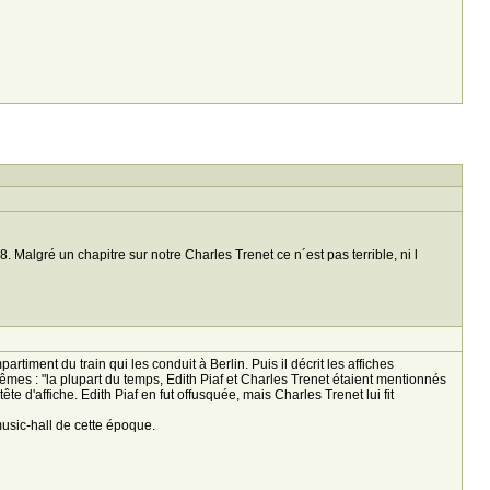
Malgré un chapitre sur notre Charles Trenet ce n´est pas terrible, ni l
rtiment du train qui les conduit à Berlin. Puis il décrit les affiches
êmes : "la plupart du temps, Edith Piaf et Charles Trenet étaient mentionnés
e d'affiche. Edith Piaf en fut offusquée, mais Charles Trenet lui fit
usic-hall de cette époque.