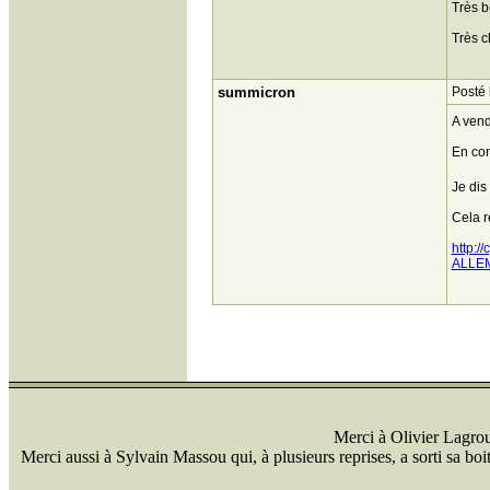
Très b
Très c
summicron
Posté 
A vend
En com
Je dis
Cela r
http:
ALLE
Merci à Olivier Lagrou 
Merci aussi à Sylvain Massou qui, à plusieurs reprises, a sorti sa bo