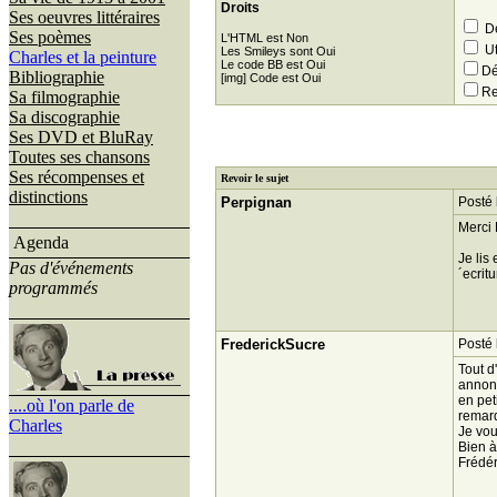
Droits
Ses oeuvres littéraires
Dé
Ses poèmes
L'HTML est Non
Ut
Les Smileys sont Oui
Charles et la peinture
Le code BB est Oui
Dé
Bibliographie
[img] Code est Oui
Re
Sa filmographie
Sa discographie
Ses DVD et BluRay
Toutes ses chansons
Ses récompenses et
Revoir le sujet
distinctions
Perpignan
Posté 
Merci 
Agenda
Je lis
Pas d'événements
´ecrit
programmés
FrederickSucre
Posté 
Tout d
annonç
en pet
....où l'on parle de
remarq
Charles
Je vou
Bien à
Frédér