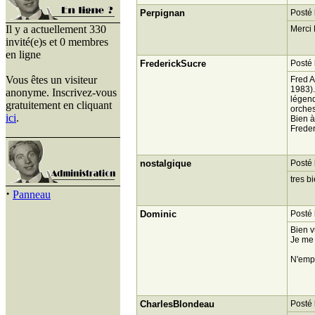
Perpignan
Posté 
Il y a actuellement 330
Merci 
invité(e)s et 0 membres
en ligne
FrederickSucre
Posté 
Vous êtes un visiteur
Fred A
1983).
anonyme. Inscrivez-vous
légend
gratuitement en cliquant
orches
ici
.
Bien à
Freder
nostalgique
Posté 
tres 
·
Panneau
Dominic
Posté 
Bien v
Je me 
N'empê
CharlesBlondeau
Posté 