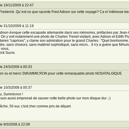
le 19/11/2009 à 22:47
Frederick. Qu´est-ce que raconte Fred Adison sur cette voyage? Ca m`intéresse b
le 31/10/2009 à 11:19
dison évoque cette escapade allemande dans ses mémoires, préfacées par Jean-Ch
 On y voit notamment une photo de Charles Trenet visitant, avec Adison et Edith Pia
aires "caprices", y clame son admiration pour le grand Charles : "Quel bonhomme. C'
tre, sans choeurs, sans matériel sophistiqué, sans micro... Il n'y a guère que MAuric
 vous,
ick Sucre.
le 24/3/2008 à 00:33
bien vu et merci SWUMMICRON pour cette remarquable photo NOSATALGIQUE
le 10/3/2008 à 00:37
u, Summicron !
suis aussi empressé de sauver cette belle photo sur mon disque dur ;-)
che, 50 eur, c'est cher comme prix de départ.
le 9/3/2008 à 22:08