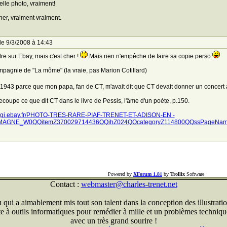
elle photo, vraiment!
her, vraiment vraiment.
le 9/3/2008 à 14:43
re sur Ebay, mais c'est cher !
Mais rien n'empêche de faire sa copie perso
pagnie de "La môme" (la vraie, pas Marion Cotillard)
 1943 parce que mon papa, fan de CT, m'avait dit que CT devait donner un concert à B
ecoupe ce que dit CT dans le livre de Pessis, l'âme d'un poète, p.150.
//cgi.ebay.fr/PHOTO-TRES-RARE-PIAF-TRENET-ET-ADISON-EN -
MAGNE_W0QQitemZ370029714436QQihZ024QQcategoryZ114800QQssPageNa
Powered by
XForum 1.81
by
Trollix
Software
Contact :
webmaster@charles-trenet.net
qui a aimablement mis tout son talent dans la conception des illustratio
ite à outils informatiques pour remédier à mille et un problèmes technique
avec un très grand sourire !