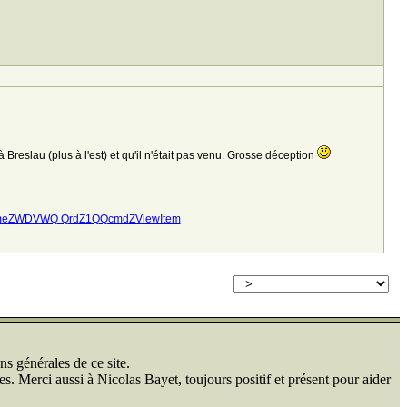
reslau (plus à l'est) et qu'il n'était pas venu. Grosse déception
meZWDVWQ QrdZ1QQcmdZViewItem
ns générales de ce site.
s. Merci aussi à Nicolas Bayet, toujours positif et présent pour aider