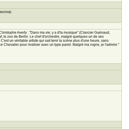
eaucoup.
ristophe Averty : "Dans ma vie, y a d'la musique" (Clancier Guénaud,
f, le zoo de Berlin. Le chef d'orchestre, malgré quelques un de ses
est un véritable artiste qui sait tenir la scène plus d'une heure, sans
e Chevalier pour rivaliser avec un type pareil. Malgré ma rogne, je l'admire."