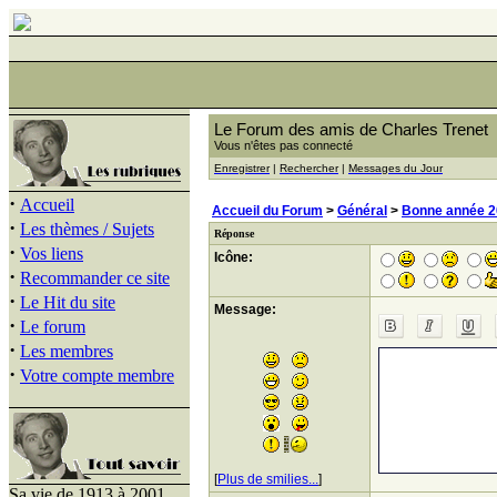
Le Forum des amis de Charles Trenet
Vous n'êtes pas connecté
Enregistrer
|
Rechercher
|
Messages du Jour
·
Accueil
Accueil du Forum
>
Général
>
Bonne année 2
·
Les thèmes / Sujets
Réponse
·
Vos liens
Icône:
·
Recommander ce site
·
Le Hit du site
Message:
·
Le forum
·
Les membres
·
Votre compte membre
[
Plus de smilies...
]
Sa vie de 1913 à 2001