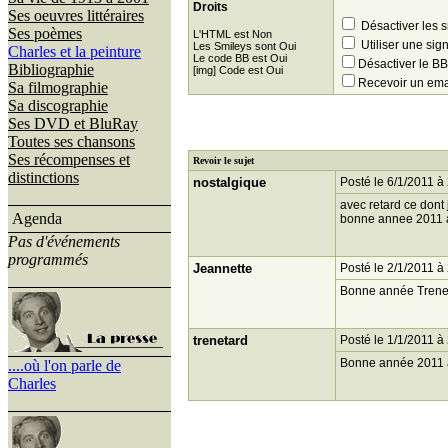
Droits
Ses oeuvres littéraires
Désactiver les 
Ses poèmes
L'HTML est Non
Utiliser une sig
Les Smileys sont Oui
Charles et la peinture
Le code BB est Oui
Désactiver le 
Bibliographie
[img] Code est Oui
Recevoir un ema
Sa filmographie
Sa discographie
Ses DVD et BluRay
Toutes ses chansons
Ses récompenses et
Revoir le sujet
distinctions
nostalgique
Posté le 6/1/2011 à
avec retard ce dont 
Agenda
bonne annee 2011 a
Pas d'événements
programmés
Jeannette
Posté le 2/1/2011 à
Bonne année Trenet
trenetard
Posté le 1/1/2011 à
Bonne année 2011 à
....où l'on parle de
Charles