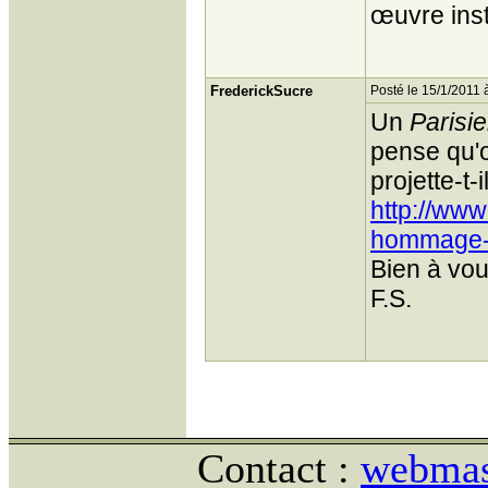
œuvre ins
FrederickSucre
Posté le 15/1/2011 
Un
Parisi
pense qu'o
projette-t-i
http://ww
hommage- 
Bien à vou
F.S.
Contact :
webmast