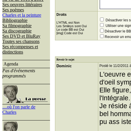
Ses oeuvres littéraires
Ses poèmes
Charles et la peinture
Droits
Bibliographie
Désactiver les 
L'HTML est Non
Sa filmographie
Utiliser une sig
Les Smileys sont Oui
Le code BB est Oui
Sa discographie
Désactiver le 
[img] Code est Oui
Ses DVD et BluRay
Recevoir un ema
Toutes ses chansons
Ses récompenses et
distinctions
Revoir le sujet
Agenda
Dominic
Posté le 11/2/2011 
Pas d'événements
L'oeuvre e
programmés
d'oeil sym
Elle figur
l'Intégrale.
Je réside 
....où l'on parle de
Charles
bel hommag
pu ass ist