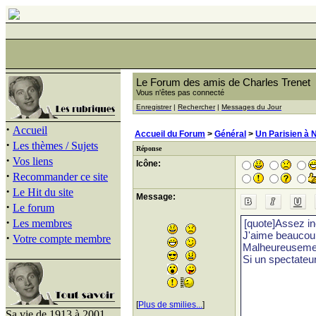
Le Forum des amis de Charles Trenet
Vous n'êtes pas connecté
Enregistrer
|
Rechercher
|
Messages du Jour
·
Accueil
Accueil du Forum
>
Général
>
Un Parisien à 
·
Les thèmes / Sujets
Réponse
·
Vos liens
Icône:
·
Recommander ce site
·
Le Hit du site
Message:
·
Le forum
·
Les membres
·
Votre compte membre
[
Plus de smilies...
]
Sa vie de 1913 à 2001