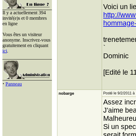
Voici un li
Il y a actuellement 394
http://ww
invité(e)s et 0 membres
hommage- 
en ligne
Vous êtes un visiteur
treneteme
anonyme. Inscrivez-vous
gratuitement en cliquant
`
ici
.
Dominic
[Edité le 
·
Panneau
nobarge
Posté le 9/2/2011 à
Assez incr
J'aime bea
Malheureus
Si un spec
serait form