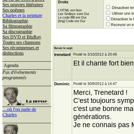
Droits
Ses oeuvres littéraires
Désactiver le
Ses poèmes
L'HTML est Non
Utiliser une s
Les Smileys sont Oui
Charles et la peinture
Le code BB est Oui
Désactiver l
Bibliographie
[img] Code est Oui
Recevoir un e
Sa filmographie
Sa discographie
Ses DVD et BluRay
Toutes ses chansons
Ses récompenses et
Revoir le sujet
distinctions
trenetard
Posté le 3/10/2012 à 20:49
Et il chante fort bien
Agenda
Pas d'événements
programmés
Dominic
Posté le 30/9/2012 à 14:47
Merci, Trenetard !
C'est toujours symp
c'est une bonne man
....où l'on parle de
Charles
générations.
Je ne connais pas 