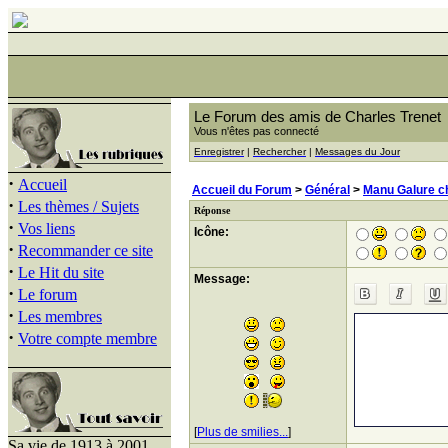
Le Forum des amis de Charles Trenet
Vous n'êtes pas connecté
Enregistrer
|
Rechercher
|
Messages du Jour
·
Accueil
Accueil du Forum
>
Général
>
Manu Galure c
·
Les thèmes / Sujets
Réponse
·
Vos liens
Icône:
·
Recommander ce site
·
Le Hit du site
Message:
·
Le forum
·
Les membres
·
Votre compte membre
[
Plus de smilies...
]
Sa vie de 1913 à 2001