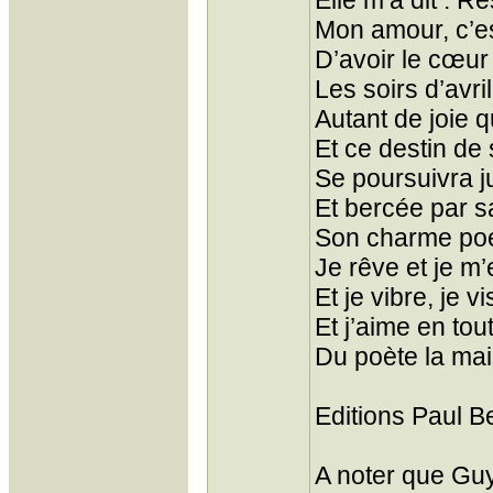
Elle m’a dit : R
Mon amour, c’es
D’avoir le cœur 
Les soirs d’avri
Autant de joie 
Et ce destin de s
Se poursuivra j
Et bercée par s
Son charme poé
Je rêve et je m
Et je vibre, je v
Et j’aime en tou
Du poète la mai
Editions Paul B
A noter que Guy