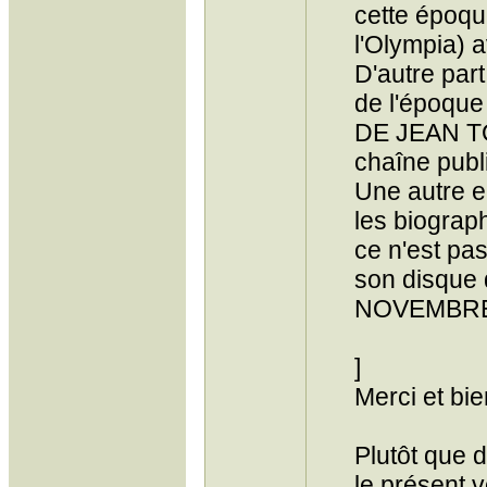
cette époque
l'Olympia) a
D'autre par
de l'époque 
DE JEAN TO
chaîne publ
Une autre er
les biograp
ce n'est pa
son disque d
NOVEMBRE,
]
Merci et bie
Plutôt que 
le présent 