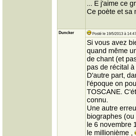
... E j'aime ce 
Ce poète et sa 
Duncker
Posté le 19/5/2013 à 14:4
Si vous avez bie
quand même un
de chant (et pas
pas de récital à
D'autre part, d
l'époque on pou
TOSCANE. C'étai
connu.
Une autre erreur
biographes (ou 
le 6 novembre 1
le millionième ,