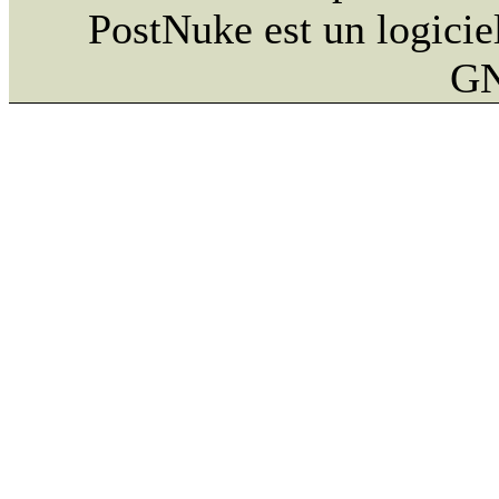
PostNuke est un logiciel
GN