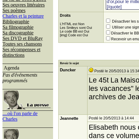
Ses oeuvres littéraires
Ses poèmes
Charles et la peinture
Droits
Bibliographie
Désactiver les 
L'HTML est Non
Sa filmographie
Utiliser une sig
Les Smileys sont Oui
Le code BB est Oui
Sa discographie
Désactiver le 
[img] Code est Oui
Ses DVD et BluRay
Recevoir un ema
Toutes ses chansons
Ses récompenses et
distinctions
Revoir le sujet
Agenda
Duncker
Posté le 20/5/2013 à 15:3
Pas d'événements
Le 45t La Maison
programmés
les vacances" l
archives de Jea
....où l'on parle de
Jeannette
Posté le 20/5/2013 à 14:44
Charles
Elisabeth nous 
dans ce volume