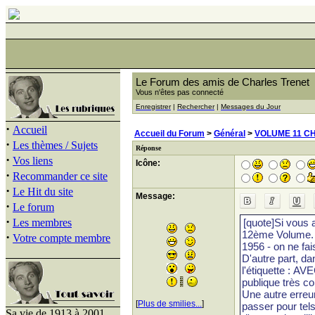
Le Forum des amis de Charles Trenet
Vous n'êtes pas connecté
Enregistrer
|
Rechercher
|
Messages du Jour
·
Accueil
Accueil du Forum
>
Général
>
VOLUME 11 C
·
Les thèmes / Sujets
Réponse
·
Vos liens
Icône:
·
Recommander ce site
·
Le Hit du site
Message:
·
Le forum
·
Les membres
·
Votre compte membre
[
Plus de smilies...
]
Sa vie de 1913 à 2001