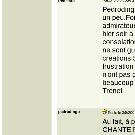
trenetard
Posté le 6/5/2004 à
Pedrodingo
un peu.For
admirateur
hier soir 
consolation
ne sont gu
créations.
frustration
n'ont pas g
beaucoup d
Trenet .
pedrodingo
Posté le 3/5/200
Au fait, à
CHANTE PA