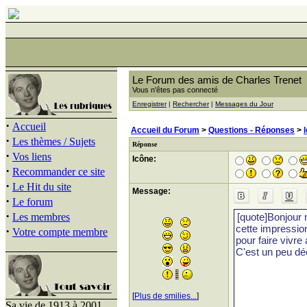
Le Forum des amis de Charles Trenet
Vous n'êtes pas connecté
Enregistrer
|
Rechercher
|
Messages du Jour
·
Accueil
Accueil du Forum
>
Questions - Réponses
>
·
Les thèmes / Sujets
Réponse
·
Vos liens
Icône:
·
Recommander ce site
·
Le Hit du site
Message:
·
Le forum
·
Les membres
·
Votre compte membre
[
Plus de smilies...
]
Sa vie de 1913 à 2001