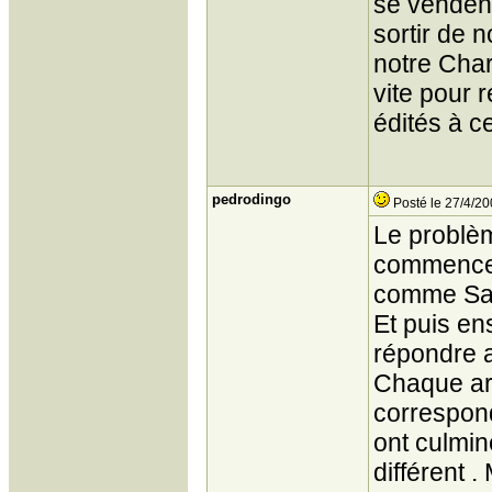
se vendent
sortir de 
notre Char
vite pour 
édités à ce
pedrodingo
Posté le 27/4/20
Le problèm
commencent
comme Sardo
Et puis ens
répondre a
Chaque art
correspon
ont culmin
différent 