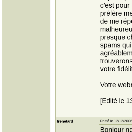
c'est pour
préfère me 
de me répé
malheureu
presque ch
spams qui 
agréablem
trouverons
votre fidéli
Votre web
[Edité le 
trenetard
Posté le 12/12/2006
Bonjour no