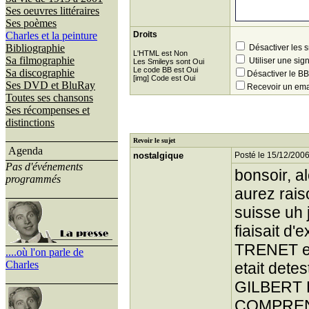
Ses oeuvres littéraires
Ses poèmes
Charles et la peinture
Droits
Bibliographie
Désactiver les 
L'HTML est Non
Sa filmographie
Utiliser une sig
Les Smileys sont Oui
Le code BB est Oui
Sa discographie
Désactiver le 
[img] Code est Oui
Ses DVD et BluRay
Recevoir un ema
Toutes ses chansons
Ses récompenses et
distinctions
Revoir le sujet
Agenda
nostalgique
Posté le 15/12/2006
Pas d'événements
bonsoir, 
programmés
aurez rais
suisse uh 
fiaisait d
TRENET et
....où l'on parle de
Charles
etait dete
GILBERT
COMPREN