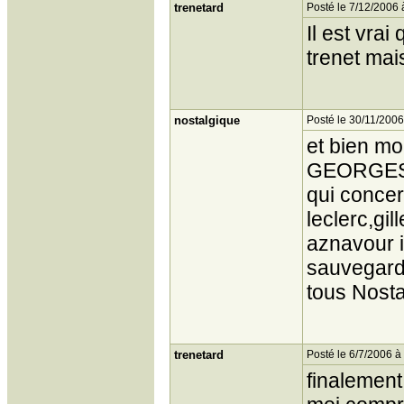
trenetard
Posté le 7/12/2006 
Il est vrai
trenet mai
nostalgique
Posté le 30/11/2006
et bien m
GEORGES 
qui concer
leclerc,gi
aznavour i
sauvegard
tous Nost
trenetard
Posté le 6/7/2006 à
finalement