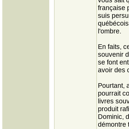
vous sait 
française 
suis pers
québécois 
l'ombre.
En faits, c
souvenir d
se font en
avoir des 
Pourtant, 
pourrait c
livres sou
produit ra
Dominic, d
démontre t