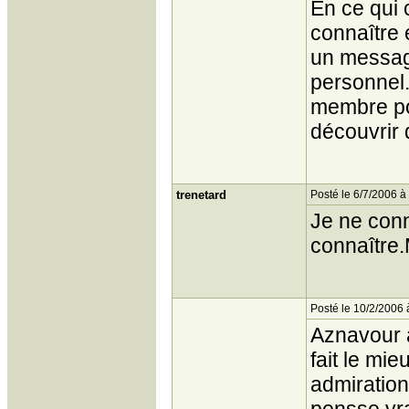
En ce qui 
connaître 
un messag
personnel.
membre pou
découvrir 
trenetard
Posté le 6/7/2006 à
Je ne conna
connaître.M
Posté le 10/2/2006 
Aznavour a
fait le mi
admiration 