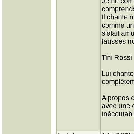
Je ne comp
comprend
Il chante m
comme un p
s'était am
fausses no
Tini Rossi
Lui chante
complètem
A propos d
avec une c
Inécoutab