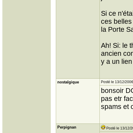
Si ce n'éta
ces belles
la Porte S
Ah! Si: le
ancien com
y a un lie
nostalgique
Posté le 13/12/2006
bonsoir D
pas etr fa
spams et c
Perpignan
Posté le 13/12/2