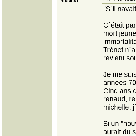
Perpignan
Posté le 14/12/2006
"S´il nava
C´était pa
mort jeune
immortalit
Trénet n´a
revient so
Je me suis
années 70 
Cinq ans d
renaud, re
michelle, j
Si un "nou
aurait du 