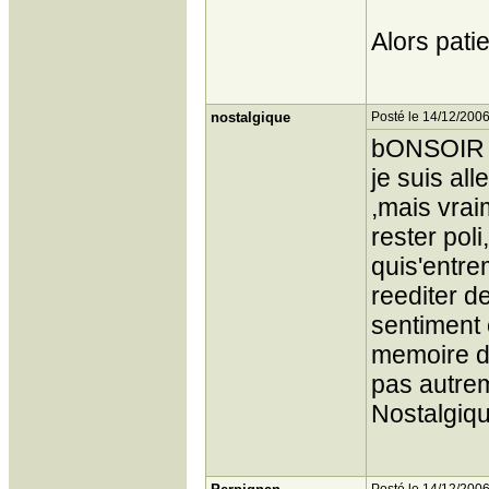
Alors pati
nostalgique
Posté le 14/12/2006
bONSOIR a 
je suis al
,mais vrai
rester pol
quis'entre
reediter de
sentiment 
memoire d
pas autrem
Nostalgiq