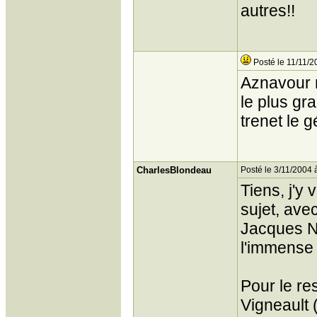
autres!!
Posté le 11/11/2
Aznavour n
le plus gr
trenet le g
CharlesBlondeau
Posté le 3/11/2004 
Tiens, j'y 
sujet, ave
Jacques No
l'immense d
Pour le res
Vigneault 