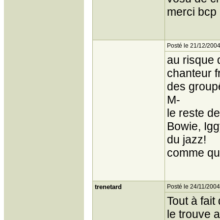
merci bcp 
Posté le 21/12/2004
au risque 
chanteur f
des groupê
M-
le reste d
Bowie, Igg
du jazz!
comme quoi
trenetard
Posté le 24/11/2004
Tout à fai
le trouve 