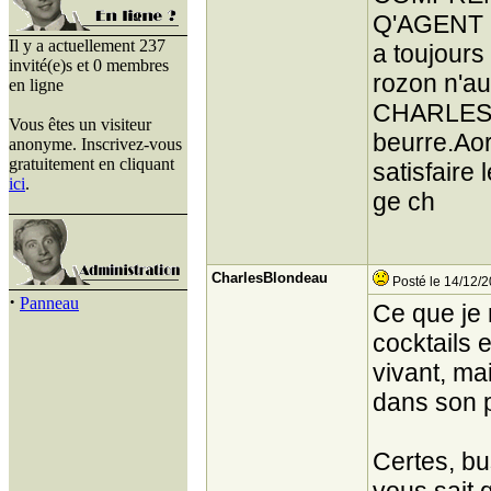
Q'AGENT D
Il y a actuellement 237
a toujours
invité(e)s et 0 membres
rozon n'au
en ligne
CHARLES T
Vous êtes un visiteur
beurre.Aors
anonyme. Inscrivez-vous
gratuitement en cliquant
satisfair
ici
.
ge ch
CharlesBlondeau
Posté le 14/12/2
·
Panneau
Ce que je 
cocktails 
vivant, ma
dans son 
Certes, bu