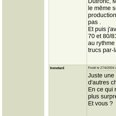
Dutronc, M
le même so
production
pas .
Et puis j'
70 et 80/8
au rythme d
trucs par-l
trenetard
Posté le 27/4/2004 
Juste une 
d'autres c
En ce qui 
plus surp
Et vous ?